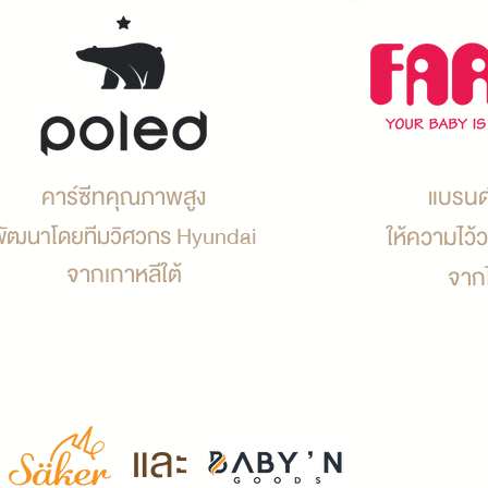
คาร์ซีทคุณภาพสูง
แบรนด์
พัฒนาโดยทีมวิศวกร Hyundai
ให้ความไว้ว
จากเกาหลีใต้
จากไ
พัฒนาแบรนด์ และ