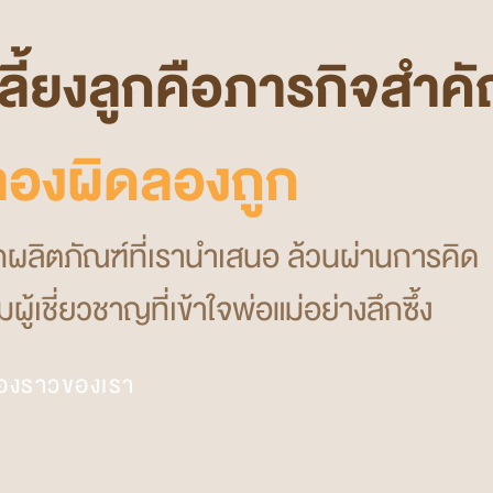
รเลี้ยงลูกคือภารกิจสำค
งลองผิดลองถูก
ุกผลิตภัณฑ์ที่เรานำเสนอ ล้วนผ่านการคิด
ู้เชี่ยวชาญที่เข้าใจพ่อแม่อย่างลึกซึ้ง
ื่องราวของเรา