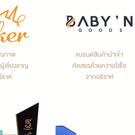
คุณภาพ
แบรนด์สินค้านำเข้า
ู้เชี่ยวชาญ
คัดสรรด้วยความใส่ใจ
ีราห์
จากอธีราห์