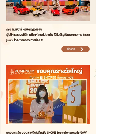
คุณ ทิพย์วารี หงษ์หาญณรงค์
ผู้บริหารของบริษัท อธีราห์ คอร์ปอเรชั่น ได้รับเชิญไปออกรายการ Smart
Junior โตอย่างฉลาด ทางช่อง 9
อ่านต่อ...
ฉลองรางวัล ยอดขายเติบโตที่สุดใน SHOPEE Top seller growth (GMV)