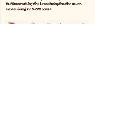
ร้านที่มียอดขายเติบโตสูงที่สุด ในหมวดสินค้าอุปโภคบริโภค ขอบคุณ
รางวัลอันยิ่งใหญ่ จาก SHOPEE ด้วยนะคะ
ร้านปั๊มนม ใน งานแฟร์ BBB เริ่ม 4-7 สิงหาคม 2565
พบกับสินค้าแม่และเด็ก ในราคาสุดช็อค จัดหนัก จัดใหญ่ จัดเต็ม เพื่อคุณ
ลูกค้าร้านปั๊มนมโดยเฉพาะ รับรองว่าถูกที่สุดแน่นอนที่ Impact เมืองทอง
ธานี
อ่านต่อ...