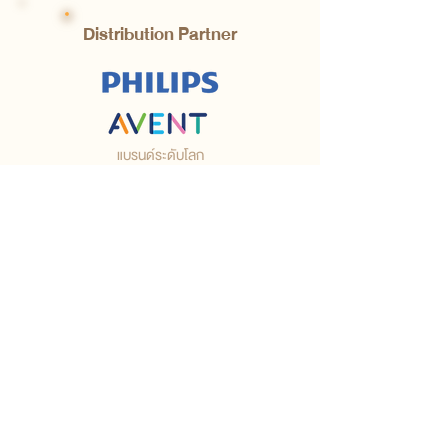
Distribution Partner
แบรนด์ระดับโลก
ที่คุณแม่ทั่วโลกไว้ใจ
เช่น ขวดนม เครื่องนึ่ง และจุกนม
ถูกเลือกใช้ในกว่า 100 ประเทศทั่วโลก
Ateera เป็นพันธมิตรจัดจำหน่าย
อย่างเป็นทางการในไทย
ผ่านร้าน Pumpnom
และในปี 2023 เครื่องนึ่ง Avent
ได้รับ