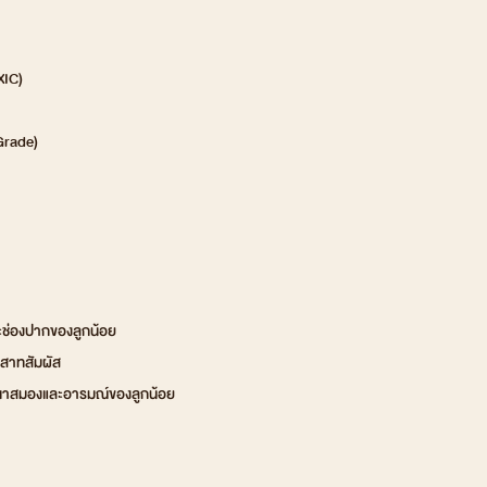
XIC)
 Grade)
่องปากของลูกน้อย
ะสาทสัมผัส
นาสมองและอารมณ์ของลูกน้อย