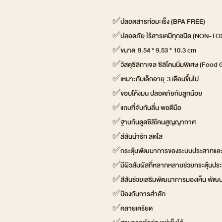
✅ปลอดสารก่อมะเร็ง (BPA FREE)
✅ปลอดภัย ไร้สารเคมีทุกชนิด (NON-TO
✅ขนาด 9.54 * 9.53 * 10.3 cm
✅วัสดุซิลิกาเจล ซิลิโคนนิ่มพิเศษ (Food
✅เหมาะกับเด็กอายุ 3 เดือนขึ้นไป
✅ขอบโค้งมน ปลอดภัยกับลูกน้อย
✅แถบที่จับกันลื่น พอดีมือ
✅ฐานก้นดูดซิลิโคนสูญญากาศ
✅สีสันน่ารัก สดใส
✅กระตุ้นพัฒนาการของระบบประสาทและช
✅มีผิวสัมผัสที่หลากหลายช่วยกระตุ้นปร
✅สีสันช่วยเสริมพัฒนาการมองเห็น พัฒ
✅ป้องกันการสำลัก
✅คลายเครียด