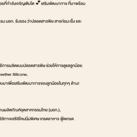
น้อยที่กำลังเจริญเติบโต 💕เสริมพัฒนาการ ที่มาพร้อม
ม มอก. รับรอง ว่าปลอดสารพิษ สารก่อมะเร็ง และ
ยีการผลิตแบบปลอดสารพิษ ช่วยให้การดูแลลูกน้อย
eether Silicone,
แบบมาเพื่อเสริมพัฒนาการของลูกน้อยในทุกๆ ด้าน!
ฐานผลิตภัณฑ์อุตสาหกรรมไทย (มอก.),
ิกาเจลซิลิโคนนิ่มพิเศษ เกรดอาหาร ฟู้ดเกรด