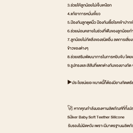
3.ช่วยให้ลูกน้อยไม่เจ็บเหงือก
4.แก้อาการหมั่นเขี้ยว
5.ป้องกันลูกดูดนิ้ว ป้องกันเชื้อโรคเข้าปาก
6.ช่วยผ่อนคลายในช่วงที่ฟันของลูกน้อยกำลั
7.ลูกน้อยไม่กัดสิ่งของชนิดอื่น ลดการเสี่
ข้าวของต่างๆ
8.ช่วยเสริมพัฒนาการในการหยิบจับ โดยเฉ
9.รูปทรงและสีสันที่แตกต่างกันของยางก
▶️ประโยชน์เยอะขนาดนี้ก็ต้องมียางกัดเตรีย
🚀 หากคุณกำลังมองหาผลิตภัณฑ์ที่ทั้งป
Säker Baby Soft Teether Silicone
รับรองไม่ผิดหวัง เพราะมีมาตรฐานผลิตภ