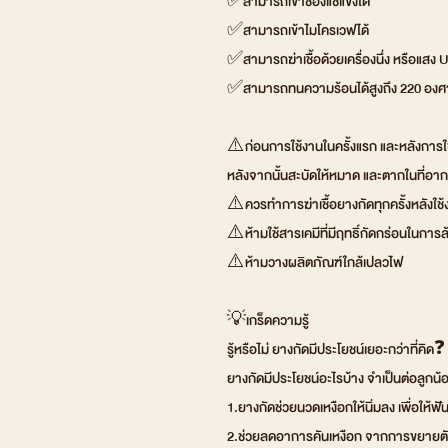
✅สามารถเข้าช่องแช่แข็งได้
✅สามารถเข้าไมโครเวฟได้
✅สามารถฆ่าเชื้อด้วยเครื่องนึ่ง หรือแสง U
✅สามารถทนความร้อนได้สูงถึง 220 องศ
⚠️ก่อนการใช้งานในครั้งแรก และหลังการใ
หลังจากนั้นสะบัดให้หมาด และตากในที่อา
⚠️ควรทำการฆ่าเชื้อยางกัดทุกครั้งหลังใช้ง
⚠️ห้ามใช้สารเคมีที่มีฤทธิ์กัดกร่อนในก
⚠️ห้ามวางผลิตภัณฑ์ใกล้เปลวไฟ
💡เกร็ดความรู้
รู้หรือไม่ ยางกัดมีประโยชน์เยอะกว่าที่คิด❓
ยางกัดมีประโยชน์อะไรบ้าง จำเป็นต่อลูกน้
1.ยางกัดช่วยนวดเหงือกให้นิ่มลง เพื่อให้ฟัน
2.ช่วยลดอาการคันเหงือก จากการขยายตั