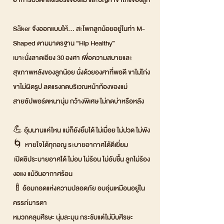
Säker จึงออกแบบให้... สะโพกลูกน้อยอยู่ในท่า M-
Shaped ตามมาตรฐาน “Hip Healthy”
เบาะนั่งลาดเอียง 30 องศา เพื่อความสบายและ
สุขภาพหลังของลูกน้อย นั่งด้วยองศาที่พอดี ขาไม่โก่ง
ขาไม่ผิดรูป ลดแรงกดบริเวณหน้าท้องของแม่
สายซัปพอร์ตหนานุ่ม กว้างพิเศษ ไม่กดบ่าหรือหลัง
💪 อุ้มนานแค่ไหน แม่ก็ยังยิ้มได้ ไม่เมื่อย ไม่ปวด ไม่พัง
🌀 หายใจได้ทุกอณู ระบายอากาศได้ดีเยี่ยม
เปิดซิประบายอาศได้ ไม่อบ ไม่ร้อน ไม่อับชื้น ลูกไม่ร้อง
งอแง แม้วันอากาศร้อน
🍼อ้อมกอดแห่งความปลอดภัย อบอุ่นเหมือนอยู่ใน
ครรภ์มารดา
หมวกคลุมศีรษะ นุ่มละมุน กระชับแต่ไม่บีบศีรษะ