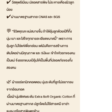
✔️ วัสดุพรีเมียม ปลอดสารพิษ ไม่ระคายเคืองผิวลูก
น้อย
✔️ผ่านมาตรฐานสากล CNAS และ SGS
💬 “ชีวิตคุณจะแม่สบายขึ้น ถ้าได้อุ้มลูกด้วยเป้ที่ทั้ง
นุ่ม เบา และใส่ใจทุกรายละเอียดขนาดนี้” เพราะการ
อุ้มลูก ไม่ใช่แค่เพื่อกล่อม แต่มันคือการสร้างการ
เติบโตอย่างมีคุณภาพ และ Säker เข้าใจหัวอกของคน
เป็นแม่ จึงออกแบบเป้อุ้มให้เป็นพื้นที่ปลอดภัยของทั้ง
สองคน
🌿 ผ้าออร์แกนิกคอตตอน นุ่มระดับที่ลูกไม่อยากลง
จากอ้อมกอด
เนื้อผ้านุ่มพิเศษระดับ Extra Soft Organic Cotton ที่
ผ่านมาตรฐานสากล ปลูกโดยไม่ใช้สารเคมี ยาฆ่า
แมลง หรือสารพิษตกค้าง