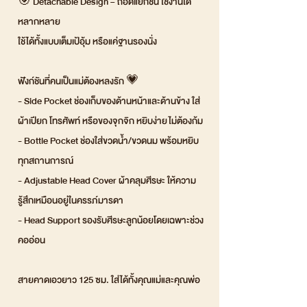
🎯 Detachable Design – ถอดแยกชิ้น ใช้งานได้
หลากหลาย
ใช้ได้ทั้งแบบเต็มเป้อุ้ม หรือแค่ฐานรองนั่ง
ฟังก์ชันที่คนเป็นแม่ต้องหลงรัก 💗
- Side Pocket ช่องเก็บของด้านหน้าและด้านข้าง ใส่
ผ้าเปียก โทรศัพท์ หรือของจุกจิก หยิบง่าย ไม่ต้องก้ม
- Bottle Pocket ช่องใส่ขวดน้ำ/ขวดนม พร้อมหยิบ
ทุกสถานการณ์
- Adjustable Head Cover ผ้าคลุมศีรษะ ให้ความ
รู้สึกเหมือนอยู่ในครรภ์มารดา
- Head Support รองรับศีรษะลูกน้อยโดยเฉพาะช่วง
คออ่อน
สายคาดเอวยาว 125 ซม. ใส่ได้ทั้งคุณแม่และคุณพ่อ