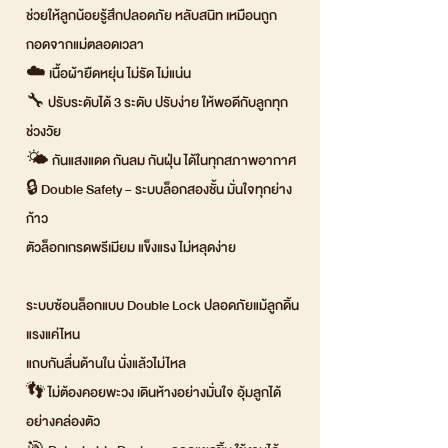
ช่วยให้ลูกน้อยรู้สึกปลอดภัย หลับสนิท เหมือนถูก
กอดจากแม่ตลอดเวลา
☁️ เนื้อผ้ายืดหยุ่น ไม่รัด ไม่แน่น
🔧 ปรับระดับได้ 3 ระดับ ปรับง่าย ให้พอดีกับลูกทุก
ช่วงวัย
🌤️ กันแสงแดด กันลม กันฝุ่น ได้ในทุกสภาพอากาศ
🔒 Double Safety – ระบบล็อกสองชั้น มั่นใจทุกย่าง
ก้าว
ตัวล็อกเกรดพรีเมียม แข็งแรง ไม่หลุดง่าย
ระบบซ้อนล็อกแบบ Double Lock ปลอดภัยแม้ลูกดิ้น
แรงแค่ไหน
แถบกันลื่นด้านใน นั่งแล้วไม่ไหล
👣 ไม่ต้องคอยพะวง เดินห้างอย่างมั่นใจ อุ้มลูกได้
อย่างคล่องตัว