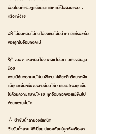
อ่อนโยนต่อผิวลูกน้อยแรกเกิด แม้เป็นผิวบอบบาง
หรือแพ้ง่าย
👶 ไม่มีผดผื่น ไม่คัน ไม่อับชื้น ไม่มีน้ำตา มีแต่รอยยิ้ม
ของลูกในอ้อมกอดแม่
🍃 ขอบข้างหนานิ่ม ไม่บาดผิว ไม่ระคายเคืองผิวลูก
น้อย
ขอบเป้อุ้มออกแบบให้นุ่มพิเศษ ไม่เสียดสีหรือบาดผิว
แม้ลูกจะดิ้นหรือขยับตัวบ่อย ให้ทุกสัมผัสของลูกเต็ม
ไปด้วยความสบายใจ และทุกอ้อมกอดของแม่เต็มไป
ด้วยความมั่นใจ
💧 ผ้าซับน้ำลายออร์แกนิก
ซึมซับน้ำลายได้ดีเยี่ยม ปลอดภัยแม้ลูกกัดหรือเอา