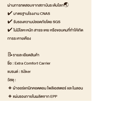
ผ่านการทดสอบจากสถาบันระดับโลก🌏
✔️ มาตรฐานโรงงาน CNAS
✔️ รับรองความปลอดภัยโดย SGS
✔️ ไม่มีโลหะหนัก สารระเหย หรือขอบคมที่ทำให้เกิด
การระคายเคือง
📝รายละเอียดสินค้า
ชื่อ : Extra Comfort Carrier
แบรนด์ : Säker
วัสดุ :
🔸ผ้าออร์แกนิกคอตตอน โพลีเอสเตอร์ และไนลอน
🔸แผ่นรองภายในผลิตจาก EPP
ขนาดผลิตภัณฑ์ :
🔸ความยาวสายคาดเอว: 44 นิ้ว (114 ซม.)