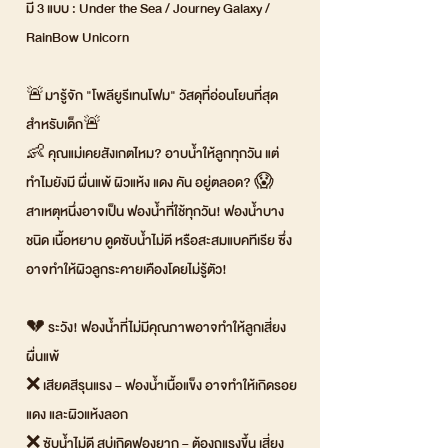
มี 3 แบบ : Under the Sea / Journey Galaxy /
RainBow Unicorn
🚨มารู้จัก "โพลียูรีเทนโฟม" วัสดุที่อ่อนโยนที่สุด
สำหรับเด็ก🚨
👶 คุณแม่เคยสังเกตไหม? อาบน้ำให้ลูกทุกวัน แต่
ทำไมยังมี ผื่นแพ้ ผิวแห้ง แดง คัน อยู่ตลอด? 😱
สาเหตุหนึ่งอาจเป็น ฟองน้ำที่ใช้ทุกวัน! ฟองน้ำบาง
ชนิด เนื้อหยาบ ดูดซับน้ำไม่ดี หรือสะสมแบคทีเรีย ซึ่ง
อาจทำให้ผิวลูกระคายเคืองโดยไม่รู้ตัว!
💔 ระวัง! ฟองน้ำที่ไม่มีคุณภาพอาจทำให้ลูกเสี่ยง
ผื่นแพ้
❌ เสียดสีรุนแรง – ฟองน้ำเนื้อแข็ง อาจทำให้เกิดรอย
แดง และผิวแห้งลอก
❌ ซับน้ำไม่ดี สบู่เกิดฟองยาก – ต้องถูแรงขึ้น เสี่ยง