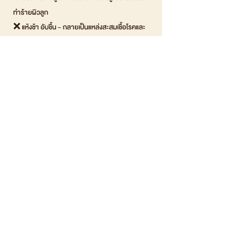
ทำร้ายผิวลูก
❌ แห้งช้า อับชื้น – กลายเป็นแหล่งสะสมเชื้อโรคและ
แบคทีเรีย
❌ มีสารเคมีตกค้าง – ฟองน้ำราคาถูกบางชนิด อาจ
มีสารปนเปื้อนที่เป็นอันตราย
✅ ทางออกคือ "โพลียูรีเทนโฟม" (Polyurethane
Foam) วัสดุที่ดีที่สุดสำหรับผิวเด็ก!
🎯 โพลียูรีเทนโฟม คืออะไร? ทำไมถึงเหมาะกับเด็ก?
✔️ เนื้อนุ่มพิเศษ อ่อนโยนสุดๆ – ไม่เสียดสี ไม่ทำให้ผิว
ลูกเป็นรอยแดง
✔️ โครงสร้างรูพรุน ดูดซับน้ำดีเยี่ยม – ช่วยให้สบู่เกิด
ฟองง่าย อาบน้ำสะอาดขึ้น โดยไม่ต้องถูแรง
✔️ แห้งไว ไม่อับชื้น – ลดการสะสมของแบคทีเรียและ
เชื้อรา ปลอดภัย 100%