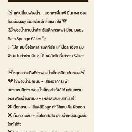
🚨 แค่เปลี่ยนฟองน้ำ... บอกลาผื่นแพ้ ผื่นแดง! อ่อน
โยนต่อผิวลูกน้อยตั้งแต่ครั้งแรกที่ใช้ 🚨
🛀ฟองน้ำอาบน้ำสำหรับเด็กเกรดพรีเมี่ยม Baby
Bath Sponge Säker🫧
✅ไม่สะสมเชื้อโรคและแบคทีเรีย ✅เนื้อละเอียด นุ่ม
พิเศษ ไม่ทำร้ายผิว ✅ดีไซน์ลิขสิทธิ์แท้จาก Säker
🚨หยุดความคิดที่ว่าฟองน้ำเด็กเหมือนกันหมด🚨
💔 ใช้ฟองน้ำผิดแบบ = เสี่ยงอาการแพ้!
หลายคนคิดว่า ฟองน้ำเด็กอะไรก็ใช้ได้ แต่ในความ
จริง ฟองน้ำผิดแบบ = แหล่งสะสมแบคทีเรีย‼️
❌ เนื้อหยาบ = เสียดสีผิวลูก ทำให้แสบ คัน ผิวลอก
❌ เก็บความชื้น = เชื้อโรคสะสม อาบน้ำเหมือนลูบเชื้อ
โรคใส่ตัว