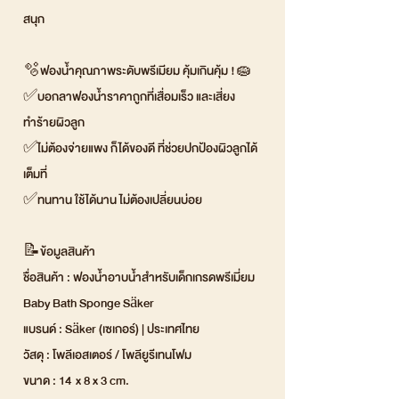
สนุก
🫧ฟองน้ำคุณภาพระดับพรีเมียม คุ้มเกินคุ้ม !🧽
✅บอกลาฟองน้ำราคาถูกที่เสื่อมเร็ว และเสี่ยง
ทำร้ายผิวลูก
✅ไม่ต้องจ่ายแพง ก็ได้ของดี ที่ช่วยปกป้องผิวลูกได้
เต็มที่
✅ทนทาน ใช้ได้นาน ไม่ต้องเปลี่ยนบ่อย
📝ข้อมูลสินค้า
ชื่อสินค้า : ฟองน้ำอาบน้ำสำหรับเด็กเกรดพรีเมี่ยม
Baby Bath Sponge Säker
แบรนด์ : Säker (เซเกอร์) | ประเทศไทย
วัสดุ : โพลีเอสเตอร์ / โพลียูรีเทนโฟม
ขนาด : 14 x 8 x 3 cm.