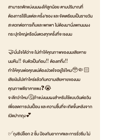
สามารถตักแบ่งนมผงให้ลูกน้อย ตามปริมาณที่
ต้องการใช้ในแต่ละครั้ง/ซอง และจัดเตรียมเป็นรายวัน
สะดวกต่อการเก็บและพกพา ไม่ต้องมานั่งพกนมผง
กระปุกใหญ่หรือนั่งตวงทุกครั้งที่จะชงนม
🤝มั่นใจได้ว่าจะไม่ทำให้คุณภาพของนมเสียหาย
นมหืน‼️ จับตัวเป็นก้อน‼️ ต้องเททิ้ง‼️
ทำให้คุณพ่อคุณแม่ต้องปวดใจอยู่ใช่ไหม🥹🤏🏻
เสียเงินไปเท่าไหร่แล้วกับความเสียหายของนม
คุณภาพดีราคาแพง❓😭
จะดีกว่าไหม🤔ถ้าแบ่งนมผงสำหรับใช้แบบวันต่อวัน
เพื่อลดการปนเปื้อน และความชื้นที่จะเกิดขึ้นหลังจาก
เปิดปากถุง💕
✅ถุงซิปล็อก 2 ชั้น ป้องกันอากาศและการรั่วซึม ไม่