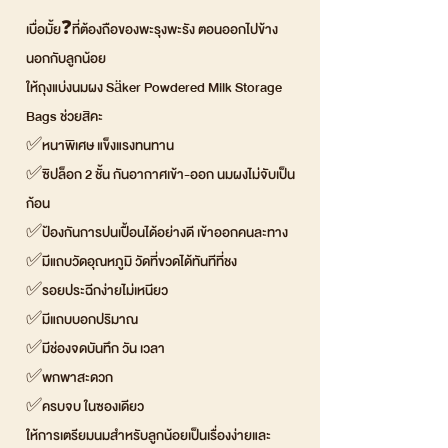
เบื่อมั้ย❓ที่ต้องถือของพะรุงพะรัง ตอนออกไปข้าง
นอกกับลูกน้อย
ให้ถุงแบ่งนมผง Säker Powdered Milk Storage
Bags ช่วยสิคะ
✅หนาพิเศษ แข็งแรงทนทาน
✅ซิปล็อก 2 ชั้น กันอากาศเข้า-ออก นมผงไม่จับเป็น
ก้อน
✅ป้องกันการปนเปื้อนได้อย่างดี เข้าออกคนละทาง
✅มีแถบวัดอุณหภูมิ วัดที่ขวดได้ทันทีที่ชง
✅รอยประฉีกง่ายไม่เหนียว
✅มีแถบบอกปริมาณ
✅มีช่องจดบันทึก วัน เวลา
✅พกพาสะดวก
✅ครบจบ ในซองเดียว
ให้การเตรียมนมสำหรับลูกน้อยเป็นเรื่องง่ายและ