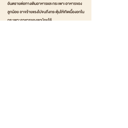
อันตรายต่อทางเดินอาหารและกระเพาะอาหารของ
ลูกน้อย อาจร้ายแรงไปจนถึงกระตุ้นให้เกิดเนื้องอกใน
กระเพาะอาหารของลูกน้อยได้
🔸ส่วนการนำนมที่เย็นเกินไปให้ลูกน้อยดื่ม จะทำให้
อุณหภูมิร่างกายของลูกต่ำ และอาจทำให้เกิดภาวะ
หยุดหายใจได้ โดยเฉพาะเด็กที่คลอดก่อนกำหนด
☑️อุณหภูมิที่เหมาะสมสำหรับการชงนมผงให้ลูกน้อย
คือ 36-40
จะวัดอุณหภูมินมแต่ละครั้งก็ยากแสนยาก จะใช้หลัง
มือวัดก็ไม่แน่นอน ใช้เทอร์โมมิเตอร์ก็ยุ่งยาก เพิ่มภาระ
ในการพกพาออกไปข้างนอกบ้าน
🔻ปัญหานี้แก้ได้เพียงใช้แถบวัดอุณหภูมิในถุงแบ่งนม
Säker🔻