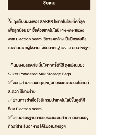
ซื้อเลย
💡ถุงเก็บนมผงของ SAKER ใช้เทคโนโลยีที่ดีที่สุด
เพื่อลูกน้อย ฆ่าเชื้อด้วยเทคโนโลยี Pre-sterilized
with Electron beam ไร้สารตกค้าง เป็นมิตรต่อสิ่ง
แวดล้อมและผู้ใช้งาน ได้รับมาตรฐานจาก อย.สหรัฐฯ
📍นมผงปลอดภัย มั่นใจทุกครั้งที่ใช้ ถุงแบ่งนมผง
Säker Powdered Milk Storage Bags
✅ตัวถุงสามารถวัดอุณหภูมิที่บริเวณขวดนมได้ทันที
สะดวก ใช้งานง่าย
✅ผ่านการฆ่าเชื้อรังสีแกรมม่าเทคโนโลยีขั้นสูงที่ดี
ที่สุด Electron beam
✅ผ่านมาตรฐานการรับรองระดับสากล เกรดบรรจุ
ภัณฑ์สำหรับอาหาร ได้รับอย.สหรัฐฯ