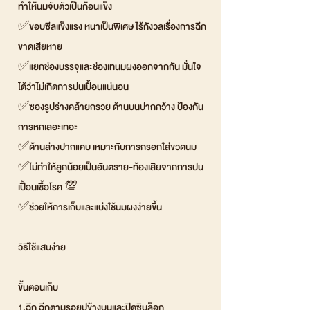
ทำให้นมจับตัวเป็นก้อนแข็ง
✅ขอบซีลแข็งแรง หนาเป็นพิเศษ ไร้กังวลเรื่องการฉีก
ขาดเสียหาย
✅แยกช่องบรรจุและช่องเทนมผงออกจากกัน มั่นใจ
ได้ว่าไม่เกิดการปนเปื้อนแน่นอน
✅ซองรูปร่างคล้ายกรวย ด้านบนปากกว้าง ป้องกัน
การหกเลอะเทอะ
✅ด้านล่างปากแคบ เหมาะกับการกรอกใส่ขวดนม
✅ไม่ทำให้ลูกน้อยเป็นอันตราย-ท้องเสียจากการปน
เปื้อนเชื้อโรค 💯
✅ช่วยให้การเก็บและแบ่งใช้นมผงง่ายขึ้น
วิธีใช้แสนง่าย
ขั้นตอนเก็บ
1.ฉีก ฉีกตามรอยปุข้างบนและปิดซิบล็อก