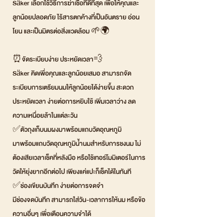
Säker เลือกใช้วิธีการฆ่าเชื้อที่ดีที่สุด เพื่อให้คุณและ
ลูกน้อยปลอดภัย ไร้สารตกค้างที่เป็นอันตราย อ่อน
โยน และเป็นมิตรต่อสิ่งแวดล้อม 🌱🌍
⏰จัดระเบียบง่าย ประหยัดเวลา💨
Säker คิดเพื่อคุณและลูกน้อยเสมอ สามารถจัด
ระเบียบการเตรียมนมให้ลูกน้อยได้ง่ายขึ้น สะดวก
ประหยัดเวลา ง่ายต่อการหยิบใช้ เพิ่มเวลาว่าง ลด
ความเหนื่อยล้าในแต่ละวัน
✅ตัวถุงเก็บนมผงมาพร้อมแถบวัดอุณหภูมิ
มาพร้อมแถบวัดอุณหภูมิน้ำนมสำหรับการชงนม ไม่
ต้องเสียเวลาเช็คที่หลังมือ หรือใช้เทอร์โมมิเตอร์ในการ
วัดให้ยุ่งยากอีกต่อไป เพียงแค่แปะก็เช็คได้ในทันที
✅ช่องเขียนบันทึก ง่ายต่อการจดจำ
มีช่องจดบันทึก สามารถใส่วัน-เวลาการให้นม หรือข้อ
ความอื่นๆ เพื่อเตือนความจำได้