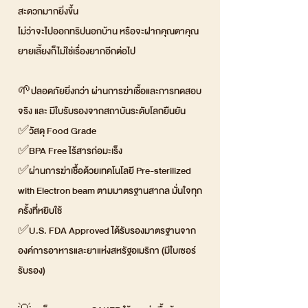
สะดวกมากยิ่งขึ้น
ไม่ว่าจะไปออกทริปนอกบ้าน หรือจะฝากคุณตาคุณ
ยายเลี้ยงก็ไม่ใช่เรื่องยากอีกต่อไป
🌱ปลอดภัยยิ่งกว่า ผ่านการฆ่าเชื้อและการทดสอบ
จริง และ มีใบรับรองจากสถาบันระดับโลกยืนยัน
✅วัสดุ Food Grade
✅BPA Free ไร้สารก่อมะเร็ง
✅ผ่านการฆ่าเชื้อด้วยเทคโนโลยี Pre-sterilized
with Electron beam ตามมาตรฐานสากล มั่นใจทุก
ครั้งที่หยิบใช้
✅U.S. FDA Approved ได้รับรองมาตรฐานจาก
องค์การอาหารและยาแห่งสหรัฐอเมริกา (มีใบเซอร์
รับรอง)