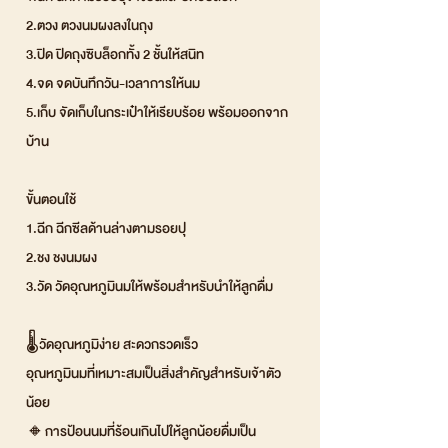
2.ตวง ตวงนมผงลงในถุง
3.ปิด ปิดถุงซิบล็อกทั้ง 2 ชั้นให้สนิท
4.จด จดบันทึกวัน-เวลาการให้นม
5.เก็บ จัดเก็บในกระเป๋าให้เรียบร้อย พร้อมออกจาก
บ้าน
ขั้นตอนใช้
1.ฉีก ฉีกซีลด้านล่างตามรอยปุ
2.ชง ชงนมผง
3.วัด วัดอุณหภูมินมให้พร้อมสำหรับนำให้ลูกดื่ม
🌡️วัดอุณหภูมิง่าย สะดวกรวดเร็ว
อุณหภูมินมที่เหมาะสมเป็นสิ่งสำคัญสำหรับเจ้าตัว
น้อย
🔸การป้อนนมที่ร้อนเกินไปให้ลูกน้อยดื่มเป็น