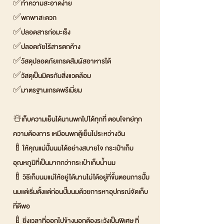
✅ทำความสะอาดง่าย
✅พกพาสะดวก
✅ปลอดสารก่อมะเร็ง
✅ปลอดภัยไร้สารตกค้าง
✅วัสดุปลอดภัยเกรดสัมผัสอาหารได้
✅วัสดุเป็นมิตรกับสิ่งแวดล้อม
✅มาตรฐานเกรดพรีเมี่ยม
☃️เก็บความเย็นได้นานพกไปได้ทุกที่ ตอบโจทย์ทุก
ความต้องการ เหมือนพกตู้เย็นไประหว่างวัน
🍼ให้คุณแม่ปั๊มนมได้อย่างสบายใจ กระเป๋าเก็บ
อุณหภูมิที่เป็นมากกว่ากระเป๋าเก็บน้ำนม
🍼วิธีเก็บนมแม่ให้อยู่ได้นานไม่ได้อยู่ที่ขั้นตอนการปั๊ม
นมแต่เริ่มตั้งแต่ก่อนปั๊มนมด้วยการหาอุปกรณ์จัดเก็บ
ที่ดีพอ
🍼ยิ่งเวลาที่ออกไปข้างนอกต้องระวังเป็นพิเศษ ที่