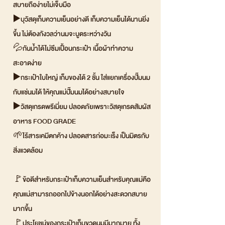
สบายถือง่ายไม่เจ็บมือ
▶️บุวัสดุเก็บความเย็นอย่างดี เก็บความเย็นได้นานยิ่ง
ขึ้น ไม่ต้องกังวลว่านมจะบูดระหว่างวัน
💦กันน้ำได้ไม่ซึมเปื้อนกระเป๋า เนื้อผ้าทำความ
สะอาดง่าย
▶️กระเป๋าใบใหญ่ เก็บของได้ 2 ชั้น ใส่แยกเครื่องปั๊มนม
กับแช่นมได้ ให้คุณแม่ปั๊มนมได้อย่างสบายใจ
▶️วัสดุเกรดพรีเมี่ยม ปลอดภัยเพราะวัสดุเกรดสัมผัส
อาหาร FOOD GRADE
🌱ไร้สารเคมีตกค้าง ปลอดสารก่อมะเร็ง เป็นมิตรกับ
สิ่งแวดล้อม
🚩ข้อดีสำหรับกระเป๋าเก็บความเย็นสำหรับคุณแม่คือ
คุณแม่สามารถออกไปข้างนอกได้อย่างสะดวกสบาย
มากขึ้น
🚩ประโยชน์ของกระเป๋าเก็บขวดนมมีมากมาย ทั้ง