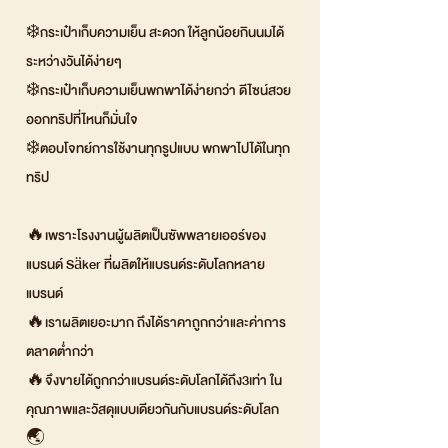
❄️กระเป๋าเก็บความเย็น สะดวก ให้ลูกน้อยกินนมได้
ระหว่างวันได้ง่ายๆ
❄️กระเป๋าเก็บความเย็นพกพาได้ง่ายกว่า ดีไซน์สวย
ออกทริปที่ไหนก็มั่นใจ
❄️ตอบโจทย์การใช้งานทุกรูปแบบ พกพาไปได้ในทุก
ทริป
🔥เพราะโรงงานผู้ผลิตเป็นซัพพลายเออร์ของ
แบรนด์ Säker ที่ผลิตให้แบรนด์ระดับโลกหลาย
แบรนด์
🔥เราผลิตเยอะมาก ถึงได้ราคาถูกกว่าและค่าการ
ตลาดต่ำกว่า
🔥จึงขายได้ถูกกว่าแบรนด์ระดับโลกได้ถึง3เท่า ใน
คุณภาพและวัสดุแบบเดียวกันกับแบรนด์ระดับโลก
🌏