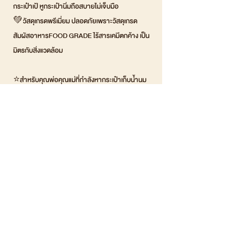
กระเป๋าเป้ หูกระเป๋านิ่มถือสบายไม่เจ็บมือ
💚วัสดุเกรดพรีเมี่ยม ปลอดภัยเพราะวัสดุเกรด
สัมผัสอาหารFOOD GRADE ไร้สารเคมีตกค้าง เป็น
มิตรกับสิ่งแวดล้อม
⭐สำหรับคุณพ่อคุณแม่ที่กำลังหากระเป๋าเก็บน้ำนม
สะดวก น้ำหนักเบา พกพาง่าย บอกเลยว่า Cooler
Bags กระเป๋าเก็บความเย็น ดีจริงๆค่ะ⭐
👉เกร็ดความรู้
👉เก็บนมแม่ยังไงให้ได้อยู่ได้นาน ไม่ให้เสียคุณค่า
น้ำนม
หลังจากปั๊มนมแล้วสิ่งที่คุณแม่ทุกคนห้ามมองข้าม
อย่าเด็ดขาดเลยคือการเก็บน้ำนมในอุณหภูมิที่เหมาะ
สม เก็บในบรรจุภัณฑ์ที่มิดชิดและมีคุณภาพ
👉วันนี้เราจะมาบอกทริคเล็กๆให้คุณแม่รักษาน้ำนม