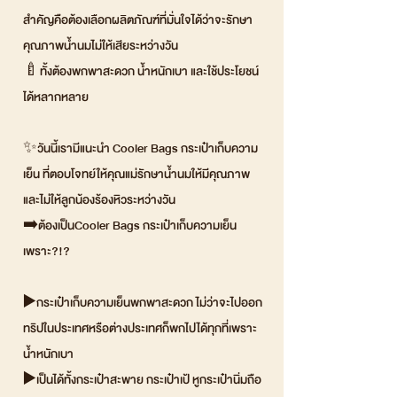
สำคัญคือต้องเลือกผลิตภัณฑ์ที่มั่นใจได้ว่าจะรักษา
คุณภาพน้ำนมไม่ให้เสียระหว่างวัน
🍼ทั้งต้องพกพาสะดวก น้ำหนักเบา และใช้ประโยชน์
ได้หลากหลาย
✨วันนี้เรามีแนะนำ Cooler Bags กระเป๋าเก็บความ
เย็น ที่ตอบโจทย์ให้คุณแม่รักษาน้ำนมให้มีคุณภาพ
และไม่ให้ลูกน้องร้องหิวระหว่างวัน
➡️ต้องเป็นCooler Bags กระเป๋าเก็บความเย็น
เพราะ?!?
▶️กระเป๋าเก็บความเย็นพกพาสะดวก ไม่ว่าจะไปออก
ทริปในประเทศหรือต่างประเทศก็พกไปได้ทุกที่เพราะ
น้ำหนักเบา
▶️เป็นได้ทั้งกระเป๋าสะพาย กระเป๋าเป้ หูกระเป๋านิ่มถือ