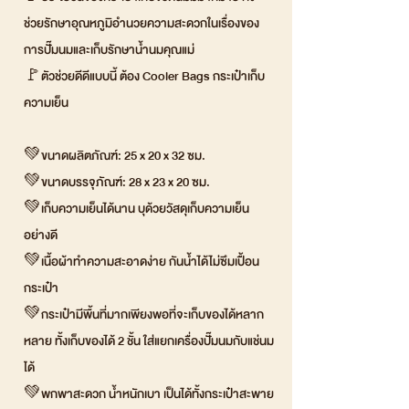
ช่วยรักษาอุณหภูมิอำนวยความสะดวกในเรื่องของ
การปั๊มนมและเก็บรักษาน้ำนมคุณแม่
🚩ตัวช่วยดีดีแบบนี้ ต้อง Cooler Bags กระเป๋าเก็บ
ความเย็น
💚ขนาดผลิตภัณฑ์: 25 x 20 x 32 ซม.
💚ขนาดบรรจุภัณฑ์: 28 x 23 x 20 ซม.
💚เก็บความเย็นได้นาน บุด้วยวัสดุเก็บความเย็น
อย่างดี
💚เนื้อผ้าทำความสะอาดง่าย กันน้ำได้ไม่ซึมเปื้อน
กระเป๋า
💚กระเป๋ามีพื้นที่มากเพียงพอที่จะเก็บของได้หลาก
หลาย ทั้งเก็บของได้ 2 ชั้น ใส่แยกเครื่องปั๊มนมกับแช่นม
ได้
💚พกพาสะดวก น้ำหนักเบา เป็นได้ทั้งกระเป๋าสะพาย