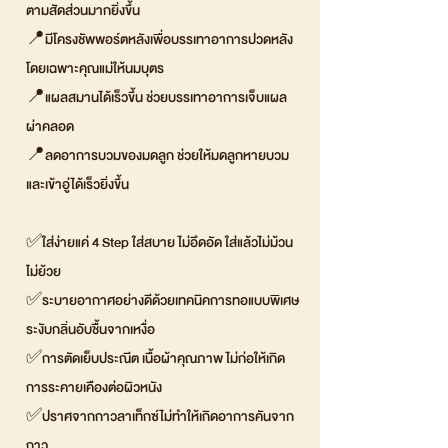
ตามสัดส่วนมากยิ่งขึ้น
📍มีโครงชัพพอร์ตหลังเพื่อบรรเทาอาการปวดหลัง
โดยเฉพาะคุณแม่ให้นมบุตร
📍แผลสมานได้เร็วขึ้น ช่วยบรรเทาอาการเจ็บแผล
ผ่าคลอด
📍ลดอาการบวมของมดลูก ช่วยให้มดลูกหายบวม
และเข้าอู่ได้เร็วยิ่งขึ้น
✅ใส่ง่ายแค่ 4 Step ใส่สบาย ไม่อึดอัด ใส่แล้วไม่ม้วน
ไม่ย้วย
✅ระบายอากาศอย่างดีด้วยเทคนิคการทอแบบพิเศษ
ระงับกลิ่นอับชื้นจากเหงื่อ
✅การตัดเย็บประณีต เนื้อผ้าคุณภาพ ไม่ก่อให้เกิด
การระคายเคืองต่อผิวหนัง
✅ปราศจากกาวลาเท็กซ์ไม่ทำให้เกิดอาการคันจาก
กาว