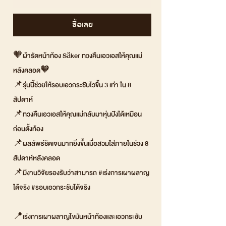
ซื้อเลย
🧡ผ้ารัดหน้าท้อง Säker ทวงคืนเอวเอสให้คุณแม่
หลังคลอด🧡
📌รุ่นนี้ช่วยให้รอบเอวกระชับไวขึ้น 3 เท่า ใน 8
สัปดาห์
📌ทวงคืนเอวเอสให้คุณแม่กลับมาหุ่นปังได้เหมือน
ก่อนตั้งท้อง
📌ผลลัพธ์ชัดเจนมากยิ่งขึ้นเมื่อสวมใส่ภายในช่วง 8
สัปดาห์หลังคลอด
📌มีงานวิจัยรองรับว่าสามารถ #เร่งการเผาผลาญ
ได้จริง #รอบเอวกระชับได้จริง
📍เร่งการเผาผลาญไขมันหน้าท้องและเอวกระชับ