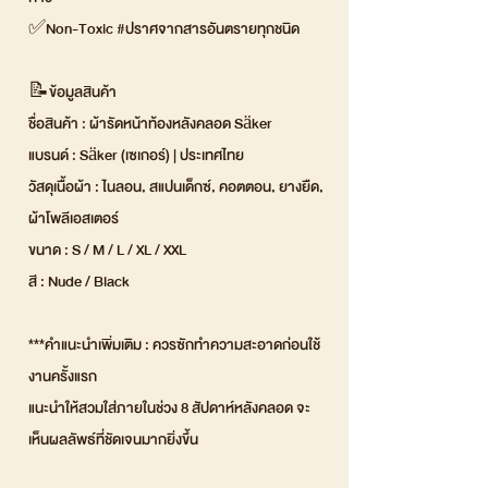
✅Non-Toxic #ปราศจากสารอันตรายทุกชนิด
📝ข้อมูลสินค้า
ชื่อสินค้า : ผ้ารัดหน้าท้องหลังคลอด Säker
แบรนด์ : Säker (เซเกอร์) | ประเทศไทย
วัสดุเนื้อผ้า : ไนลอน, สแปนเด็กซ์, คอตตอน, ยางยืด,
ผ้าโพลีเอสเตอร์
ขนาด : S / M / L / XL / XXL
สี : Nude / Black
***คำแนะนำเพิ่มเติม : ควรซักทำความสะอาดก่อนใช้
งานครั้งแรก
แนะนำให้สวมใส่ภายในช่วง 8 สัปดาห์หลังคลอด จะ
เห็นผลลัพธ์ที่ชัดเจนมากยิ่งขึ้น