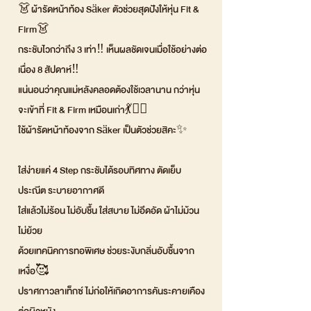
👗ผ้ารัดหน้าท้อง Säker ตัวช่วยสุดปังให้หุ่น Fit &
Firm👗
กระชับไวกว่าถึง 3 เท่า‼ เห็นผลชัดเจนเมื่อใช้อย่างต่อ
เนื่อง 8 สัปดาห์‼
แน่นอนว่าคุณแม่หลังคลอดต้องใช้เวลานาน กว่าหุ่น
จะเข้าที่ Fit & Firm เหมือนเก่า💃❤️‍🔥
ใช้ผ้ารัดหน้าท้องจาก Säker เป็นตัวช่วยสิคะ✨
ใส่ง่ายแค่ 4 Step กระชับได้รอบทิศทาง ตัดเย็บ
ประณีต ระบายอากาศดี
ใส่แล้วไม่ร้อน ไม่อับชื้น ใส่สบาย ไม่อึดอัด ผ้าไม่ม้วน
ไม่ย้วย
ด้วยเทคนิคการทอพิเศษ ช่วยระงับกลิ่นอับชื้นจาก
เหงื่อ🥰
ปราศกาวลาเท็กซ์ ไม่ก่อให้เกิดอาการคันระคายเคือง