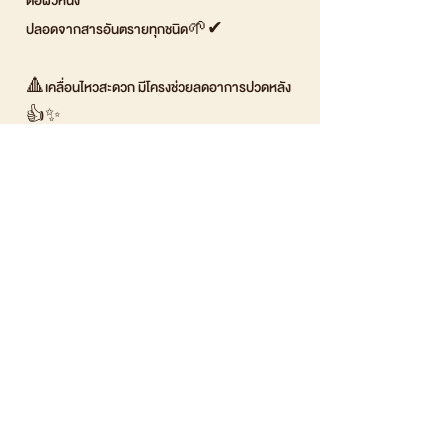
ต่อผิวหนัง
ปลอดจากสารอันตรายทุกชนิด🌱✔
🔺เคลื่อนไหวสะดวก มีโครงช่วยลดอาการปวดหลัง
👍✨
🔺ช่วยเร่งการเผาผลาญให้หน้าท้องและเอวกระชับ
ตามสัดส่วนมากยิ่งขึ้น
🔺ลดอาการบวมของมดลูก ช่วยให้มดลูกเข้าอู่ได้เร็ว
ยิ่งขึ้น
🔺ช่วยให้ระบบไหลเวียนโลหิตดีกว่าเดิม
มีช่องใส่แผ่นประคบร้อน/ประคบเย็นด้านหลัง💖
⭕มีให้เลือก 2 สี (สีเนื้อ/สีดำ)
⭕ มีถึง 5 ขนาดให้เลือกใช้ (S / M / L / XL / XXL)
ผ้ารัดหน้าท้องหลังคลอดของ Säker มีดียังไงบ้าง💃