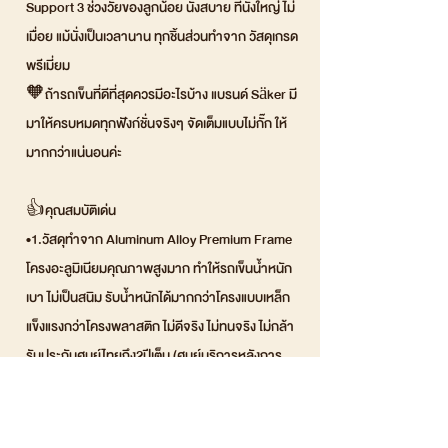
Support 3 ช่วงวัยของลูกน้อย นั่งสบาย ที่นั่งใหญ่ ไม่
เมื่อย แม้นั่งเป็นเวลานาน ทุกชิ้นส่วนทำจาก วัสดุเกรด
พรีเมี่ยม
🧡ถ้ารถเข็นที่ดีที่สุดควรมีอะไรบ้าง แบรนด์ Säker มี
มาให้ครบหมดทุกฟังก์ชั่นจริงๆ จัดเต็มแบบไม่กั๊ก ให้
มากกว่าแน่นอนค่ะ
👍คุณสมบัติเด่น
•1.วัสดุทำจาก Aluminum Alloy Premium Frame
โครงอะลูมิเนียมคุณภาพสูงมาก ทำให้รถเข็นน้ำหนัก
เบา ไม่เป็นสนิม รับน้ำหนักได้มากกว่าโครงแบบเหล็ก
แข็งแรงกว่าโครงพลาสติก ไม่ดีจริง ไม่ทนจริง ไม่กล้า
รับประกันศูนย์ไทยถึง2ปีเต็ม (ศูนย์บริการหลังการ
ขายเปิดตลอด365ไม่มีวันหยุด)
•2.เนื้อผ้า Premium Oxford นุ่ม สบาย ทนทาน ทน