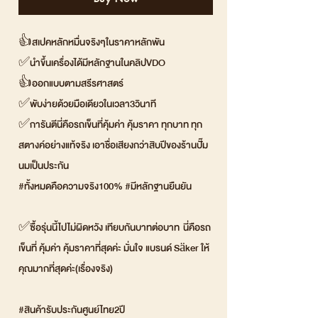
👍สเปคหลักหมื่นจริงๆในราคาหลักพัน
✅นำขึ้นเครื่องได้มีหลักฐานในคลิปVDO
👍ออกแบบตามสรีรศาสตร์
✅พับง่ายด้วยมือเดียวในเวลา3วินาที
✅การันตีนี่คือรถเข็นที่คุ้มค่า คุ้มราคา ทุกบาท ทุก
สตางค์อย่างแท้จริง เอาชื่อเสียงกว่าสิบปีของร้านปั๊ม
นมเป็นประกัน
#ทั้งหมดคือความจริง100% #มีหลักฐานยืนยัน
✅ซื้อรุ่นนี้ไปไม่ผิดหวัง เทียบกันบาทต่อบาท นี่คือรถ
เข็นที่ คุ้มค่า คุ้มราคาที่สุดค่ะ มั่นใจ แบรนด์ Säker ให้
คุณมากที่สุดค่ะ(เรื่องจริง)
#สินค้ารับประกันศูนย์ไทย2ปี