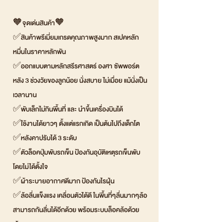
🧡จุดเด่นสินค้า🧡
✅สินค้าพรีเมี่ยมเกรดคุณภาพสูงมาก สเปคหลัก
หมื่นในราคาหลักพัน
✅ออกแบบตามหลักสรีรศาสตร์ องศา ซัพพอร์ต
หลัง 3 ช่วงวัยของลูกน้อย นั่งสบาย ไม่เมื่อย แม้นั่งเป็น
เวลานาน
✅พับเล็กไม่กินพื้นที่ และ นำขึ้นเครื่องบินได้
✅ใช้งานได้ยาวๆ ตั้งแต่แรกเกิด เป็นต้นไปถึงเด็กโต
✅หลังคาปรับได้ 3 ระดับ
✅ตัวล็อคปุ่มพับรถเข็น ป้องกันอุบัติเหตุรถเข็นพับ
โดยไม่ได้ตั้งใจ
✅ผ้าระบายอากาศดีมาก ป้องกันไรฝุ่น
✅ล้อลื่นแข็งแรง เคลื่อนตัวได้ดี ในพื้นที่ๆลื่นมากๆล้อ
สามารถกันลื่นได้อีกด้วย พร้อมระบบล็อคล้อด้วย