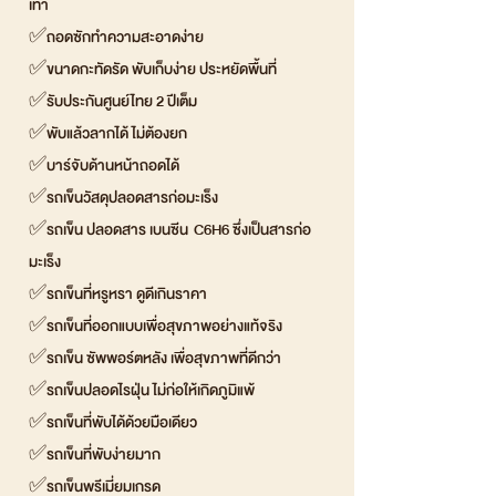
เท้า
✅ถอดซักทำความสะอาดง่าย
✅ขนาดกะทัดรัด พับเก็บง่าย ประหยัดพื้นที่
✅รับประกันศูนย์ไทย 2 ปีเต็ม
✅พับแล้วลากได้ ไม่ต้องยก
✅บาร์จับด้านหน้าถอดได้
✅รถเข็นวัสดุปลอดสารก่อมะเร็ง
✅รถเข็น ปลอดสาร เบนซีน C6H6 ซึ่งเป็นสารก่อ
มะเร็ง
✅รถเข็นที่หรูหรา ดูดีเกินราคา
✅รถเข็นที่ออกแบบเพื่อสุขภาพอย่างแท้จริง
✅รถเข็น ซัพพอร์ตหลัง เพื่อสุขภาพที่ดีกว่า
✅รถเข็นปลอดไรฝุ่น ไม่ก่อให้เกิดภูมิแพ้
✅รถเข็นที่พับได้ด้วยมือเดียว
✅รถเข็นที่พับง่ายมาก
✅รถเข็นพรีเมี่ยมเกรด