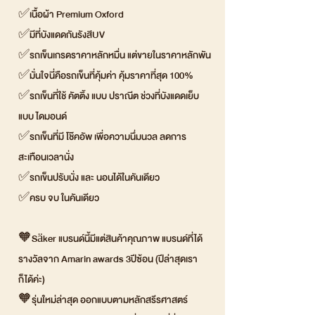
✅เนื้อผ้า Premium Oxford
✅มีที่บังแดดกันรังสีUV
✅รถเข็นเกรดราคาหลักหมื่น แต่ขายในราคาหลักพัน
✅มั่นใจนี่คือรถเข็นที่คุ้มค่า คุ้มราคาที่สุด 100%
✅รถเข็นที่ใช้ คัตติ้ง แบบ ปราณีต ช่วงที่บังแดดเย็บ
แบบ ไดมอนด์
✅รถเข็นที่มี โช๊คอัพ เพื่อความนึ่มนวล ลดการ
สะเทือนเวลานั่ง
✅รถเข็นปรับนั่ง และ นอนได้ในคันเดียว
✅ครบ จบ ในคันเดียว
🧡Säker แบรนด์นี้มีแต่สินค้าคุณภาพ แบรนด์ที่ได้
รางวัลจาก Amarin awards 3ปีซ้อน (ปีล่าสุดเรา
ก็ได้ค่ะ)
🧡รุ่นใหม่ล่าสุด ออกแบบตามหลักสรีรศาสตร์