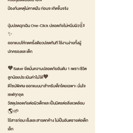
ป้องกันเหตุไม่คาดฝัน ก่อนจะเกิดขึ้นจริง
ปุ่มปลดฉุกเฉิน One-Click ปลอดภัยไม่หนีบผิว👍
✨
ออกแบบให้กดครั้งเดียวปลดทันที ใช้งานง่ายทั้งผู้
ปกครองและเด็ก
🧡Saker ยึดมั่นความปลอดภัยอันดับ 1 เพราะชีวิต
ลูกน้อยประเมินค่าไม่ได้🧡
ดีไซน์พิเศษ ออกแบบมาสำหรับเด็กโดยเฉพาะ มั่นใจ
เซฟทุกจุด
วัสดุปลอดภัยต่อผิวเด็กและเป็นมิตรต่อสิ่งแวดล้อม
🌎🌱
ไร้สารก่อมะเร็งและสารตกค้าง ไม่เป็นอันตรายต่อเด็ก
เล็ก