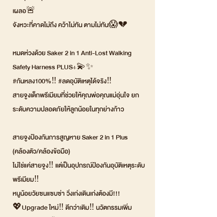
เผลอ🚨
จังหวะที่คาดไม่ถึง คว้าไม่ทัน ตามไม่ทัน😱💔
หมดห่วงด้วย Saker 2 in 1 Anti-Lost Walking
Safety Harness PLUS+💫✨
#กันหลง100%‼ #ลดอุบัติเหตุได้จริง‼
สายจูงเด็กพรีเมียมที่ช่วยให้คุณพ่อคุณแม่อุ่นใจ ยก
ระดับความปลอดภัยให้ลูกน้อยในทุกย่างก้าว
สายจูงป้องกันการสูญหาย Saker 2 in 1 Plus
(คล้องตัว/คล้องข้อมือ)
ไม่ใช่แค่สายจูง‼ แต่เป็นอุปกรณ์ป้องกันอุบัติเหตุระดับ
พรีเมียม‼
หนูน้อยวัยซนแซบซ่า วิ่งเก่งเดินเก่งต้องมี!!!
💖Upgrade ใหม่‼ ดีกว่าเดิม‼ นวัตกรรมเพิ่ม