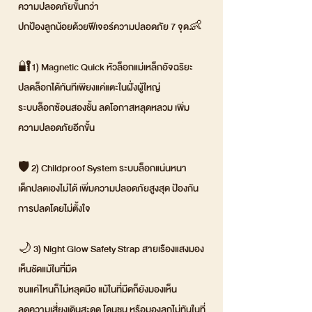
ความปลอดภัยขั้นกว่า
ปกป้องลูกน้อยด้วยฟีเจอร์ความปลอดภัย 7 จุด👶
🔐1) Magnetic Quick หัวล็อกแม่เหล็กอัจฉริยะ
ปลดล็อกได้ทันทีเพียงแค่แตะในฝั่งผู้ใหญ่
ระบบล็อกซ้อนสองชั้น ลดโอกาสหลุดหลวม เพิ่ม
ความปลอดภัยอีกขั้น
🛡 2) Childproof System ระบบล็อกแน่นหนา
เด็กปลดเองไม่ได้ เพิ่มความปลอดภัยสูงสุด ป้องกัน
การปลดโดยไม่ตั้งใจ
🌙 3) Night Glow Safety Strap สายเรืองแสงมอง
เห็นชัดแม้ในที่มืด
ซนแค่ไหนก็ไม่หลุดมือ แม้ในที่มืดก็ยังมองเห็น
ลดความเสี่ยงเดินสะดุด โดนชน หรือมองลูกไม่ทันในที่