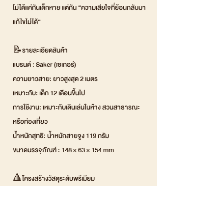
ไม่ได้แค่กันเด็กหาย แต่กัน “ความเสียใจที่ย้อนกลับมา
แก้ไขไม่ได้”
📝รายละเอียดสินค้า
แบรนด์ : Saker (เซเกอร์)
ความยาวสาย: ยาวสูงสุด 2 เมตร
เหมาะกับ: เด็ก 12 เดือนขึ้นไป
การใช้งาน: เหมาะกับเดินเล่นในห้าง สวนสาธารณะ
หรือท่องเที่ยว
น้ำหนักสุทธิ: น้ำหนักสายจูง 119 กรัม
ขนาดบรรจุภัณฑ์ : 148 × 63 × 154 mm
🔺โครงสร้างวัสดุระดับพรีเมียม
วัสดุสายจูง : เคลือบเทอร์โมพลาสติกโพลียูรีเทน
(TPU) แกนลวดสตีล 304 แข็งแรงทนทาน