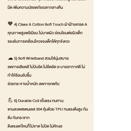
มืด เพิ่มความปลอดภัยเวลากลางคืน
🧡 4) Class A Cotton Soft Touch ผ้าฝ้ายเกรด A
คุณภาพสูงพรีเมียม ไม่บาดผิว อ่อนโยนต่อผิวเด็ก
รองรับการเคลื่อนไหวของเด็กได้ทุกจังหวะ
☁ 5) Soft Wristband สวมใส่นุ่มสบาย
ลดการเสียดสี ไม่บีบรัด ไม่อึดอัด ระบายอากาศดี ไม่
ทำให้ร้อนอับชื้น
ช่วยกระจายน้ำหนัก ลดการกดทับ
💪 6) Durable Coil แข็งแรง ทนทาน
แกนลวดสแตนเลส 304 หุ้มด้วย TPU ทนแรงดึงสูง กัน
ดึง กันกระชาก
ดึงแรงแค่ไหนก็ไม่ขาด ไม่บิด ไม่หักงอ