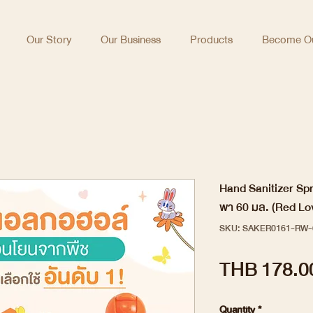
Our Story
Our Business
Products
Become Ou
Hand Sanitizer Sp
พา 60 มล. (Red Lo
SKU: SAKER0161-RW-
THB 178.0
Quantity
*