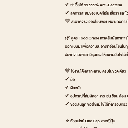
✔ ฆ่าเชื้อได้ 99.999% Anti-Bacteria
✔ ลดการสะสมของแบคทีเรีย เชื้อรา และไว
💚 สะอาดจริง อ่อนโยนจริง เหมาะกับการใ
🌿 สูตร Food Grade เกรดสัมผัสอาหาร
ออกแบบมาเพื่อความสะอาดที่อ่อนโยนในทุ
ปราศจากสารเคมีรุนแรง ให้ความมั่นใจได้
💚 ใช้งานได้หลากหลาย ครบในขวดเดียว
✔ มือ
✔ ผิวหนัง
✔ อุปกรณ์ที่สัมผัสอาหาร เช่น ช้อน ส้อม
✔ ของเล่นลูก ของใช้แม่ ใช้ได้ทั้งครอบครัว
🔸หัวสเปรย์ One Cap จากญี่ปุ่น