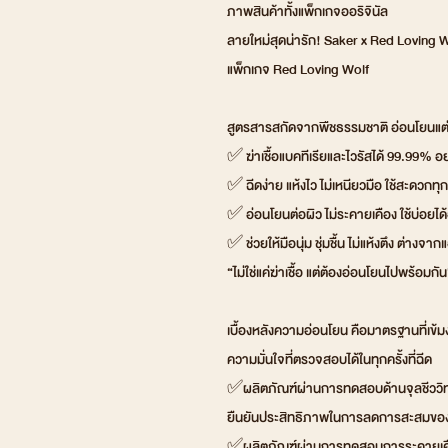
ภาพสินค้าทั้งแพ็กเกจออริจินัล
ลายใหม่สุดน่ารัก! Saker x Red Loving 
แพ็กเกจ Red Loving Wolf
สูตรสารสกัดจากพืชธรรมชาติ อ่อนโยนแต
✅ ฆ่าเชื้อแบคทีเรียและไวรัสได้ 99.99% อ
✅ ฉีดง่าย แห้งไว ไม่เหนียวมือ ใช้สะดวกทุก
✅ อ่อนโยนต่อผิว ไม่ระคายเคือง ใช้บ่อยไ
✅ ช่วยให้มือนุ่ม ชุ่มชื้น ไม่แห้งตึง ต่างจา
“ไม่ใช่แค่ฆ่าเชื้อ แต่ต้องอ่อนโยนไปพร้อมกัน
เบื้องหลังความอ่อนโยน คือมาตรฐานที่เข้
ความมั่นใจที่ตรวจสอบได้ในทุกครั้งที่ฉีด
✅ผลิตภัณฑ์ผ่านการทดสอบด้านจุลชีววิ
ยืนยันประสิทธิภาพในการลดการสะสมของเชื
✅ผลิตภัณฑ์ผ่านการทดสอบการระคายเคือ