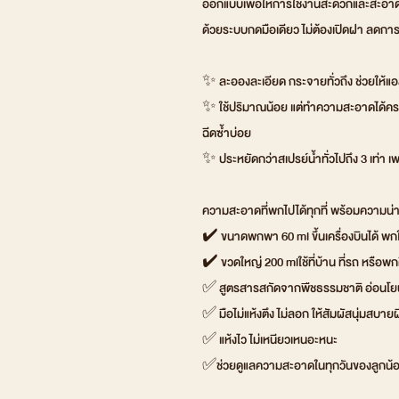
ออกแบบเพื่อให้การใช้งานสะดวกและสะอาดใน
ด้วยระบบกดมือเดียว ไม่ต้องเปิดฝา ลดการ
✨ ละอองละเอียด กระจายทั่วถึง ช่วยให้แอ
✨ ใช้ปริมาณน้อย แต่ทำความสะอาดได้คร
ฉีดซ้ำบ่อย
✨ ประหยัดกว่าสเปรย์น้ำทั่วไปถึง 3 เท่า เพร
ความสะอาดที่พกไปได้ทุกที่ พร้อมความน่าร
✔️ ขนาดพกพา 60 ml ขึ้นเครื่องบินได้ พก
✔️ ขวดใหญ่ 200 mlใช้ที่บ้าน ที่รถ หรือพ
✅ สูตรสารสกัดจากพืชธรรมชาติ อ่อนโยนต่
✅ มือไม่แห้งตึง ไม่ลอก ให้สัมผัสนุ่มสบายผ
✅ แห้งไว ไม่เหนียวเหนอะหนะ
✅ช่วยดูแลความสะอาดในทุกวันของลูกน้