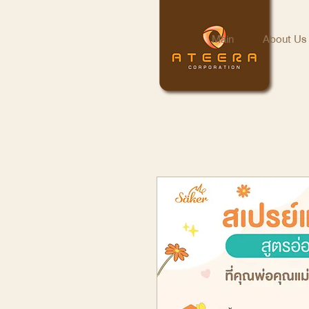
Main
About Us