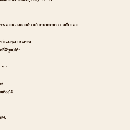
ล
ุณภาพของแอลกอฮอล์ภายในขวดและลดความเสี่ยงของ
่ควบคุมทุกขั้นตอน
ลที่พิสูจน์ได้”
 ?!?
ห์
เคืองได้
ดเจน