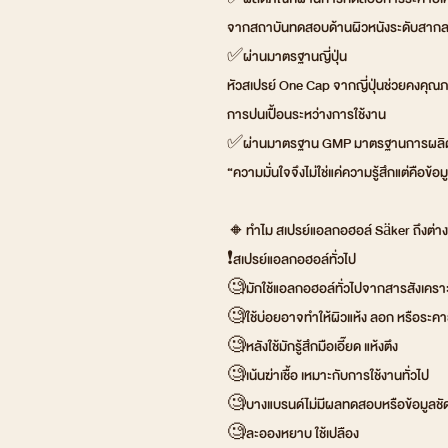
จากสถาบันทดสอบด้านผิวหนังระดับสาก
✅ผ่านมาตรฐานญี่ปุ่น
หัวสเปรย์ One Cap จากญี่ปุ่นช่วยคงค
การปนเปื้อนระหว่างการใช้งาน
✅ผ่านมาตรฐาน GMP มาตรฐานการผลิตที
“ความมั่นใจจึงไม่ใช่แค่ความรู้สึกแต่คือข้อมู
🔸ทำไม สเปรย์แอลกอฮอล์ Säker ถึงต่าง
❗สเปรย์แอลกอฮอล์ทั่วไป
🧐มักใช้แอลกอฮอล์ทั่วไปจากสารสังเคราะ
🧐ใช้บ่อยอาจทำให้ผิวแห้ง ลอก หรือระคาย
🧐หลังใช้มักรู้สึกมือเอี๊ยด แห้งตึง
🧐เน้นฆ่าเชื้อ เหมาะกับการใช้งานทั่วไป
🧐บางแบรนด์ไม่มีผลทดสอบหรือข้อมูลชั
🧐ละอองหยาบ ใช้เปลือง