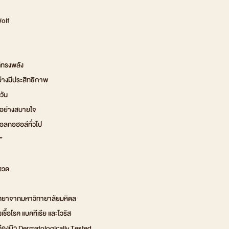
Wolf
่ทรงพลัง
ย่างมีประสิทธิภาพ
วัน
ด้อย่างสบายใจ
กแอลกอฮอล์ทั่วไป
”
มงวด
ทยาจากมหาวิทายาลัยมหิดล
้อโรค แบคทีเรีย และไวรัส
งผิว Dermatologically Tested