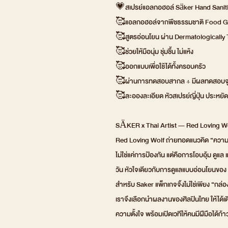
💗สเปรย์แอลกอฮอล์ Säker Hand Sanit
🥰แอลกอฮอล์จากพืชธรรมชาติ Food G
🥰สูตรอ่อนโยน ผ่าน Dermatologically T
🥰ช่วยให้มือนุ่ม ชุ่มชื้น ไม่แห้ง
🥰ออกแบบเพื่อใช้ได้ทั้งครอบครัว
🥰ผ่านการทดสอบสากล + มีผลทดสอบจุ
🥰ละอองละเอียด หัวสเปรย์ญี่ปุ่น ประหยัด
SÄKER x Thai Artist — Red Loving W
Red Loving Wolf ถ่ายทอดแนวคิด “ความร
ไม่ใช่แค่การป้องกัน แต่คือการโอบอุ้ม ดูแล 
วัน หัวใจเดียวกับการดูแลแบบอ่อนโยนของ
สำหรับ Saker แพ็กเกจจิ้งไม่ใช่เพียง “กล่อ
เราจึงเลือกนำผลงานของศิลปินไทย ให้ได้เด
ความตั้งใจ พร้อมเปิดเวทีให้คนมีฝีมือได้ก้