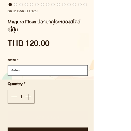
SKU: SAKER0159
Maguro Floss ปลามากุโระหยองสไตล์
ญี่ปุ่น
Price
THB 120.00
รสชาติ
*
Quantity
*
Add to Cart