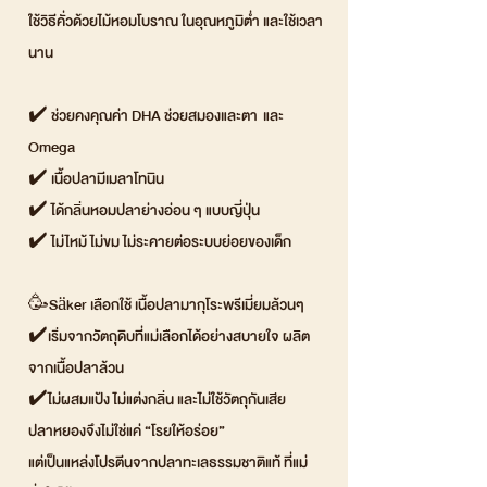
ใช้วิธีคั่วด้วยไม้หอมโบราณ ในอุณหภูมิต่ำ และใช้เวลา
นาน
✔️ ช่วยคงคุณค่า DHA ช่วยสมองและตา และ
Omega
✔️ เนื้อปลามีเมลาโทนิน
✔️ ได้กลิ่นหอมปลาย่างอ่อน ๆ แบบญี่ปุ่น
✔️ ไม่ไหม้ ไม่ขม ไม่ระคายต่อระบบย่อยของเด็ก
🥳Säker เลือกใช้ เนื้อปลามากุโระพรีเมี่ยมล้วนๆ
✔️เริ่มจากวัตถุดิบที่แม่เลือกได้อย่างสบายใจ ผลิต
จากเนื้อปลาล้วน
✔️ไม่ผสมแป้ง ไม่แต่งกลิ่น และไม่ใช้วัตถุกันเสีย
ปลาหยองจึงไม่ใช่แค่ “โรยให้อร่อย”
แต่เป็นแหล่งโปรตีนจากปลาทะเลธรรมชาติแท้ ที่แม่