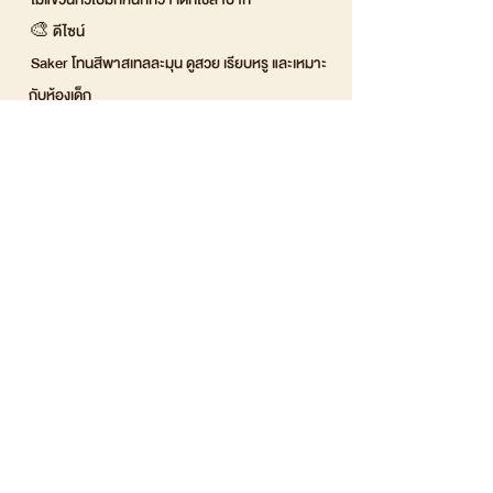
🎨 ดีไซน์
Saker โทนสีพาสเทลละมุน ดูสวย เรียบหรู และเหมาะ
กับห้องเด็ก
ไม้แขวนทั่วไปสีทึบ ดีไซน์แข็ง ไม่น่าดึงดูด
✨ให้ลูกน้อยเรียนรู้ผ่านสายตา เราจึงใส่ใจในสีและ
ลวดลาย
สีสันและลวดลายที่ออกแบบมาเพื่อพัฒนาการโดย
คำนึงถึง การกระตุ้นการเรียนรู้ของลูกน้อย
🌈สีพาสเทลอ่อนโยน ไม่รบกวนสายตาเด็ก
🌈ลวดลายน่ารักช่วยให้เด็กเกิดความผูกพันกับ
ของใช้ประจำวัน
🌈การเห็นซ้ำ ๆ ช่วยให้เด็กจำแนก รูปทรงและสี ได้ไว
ขึ้น