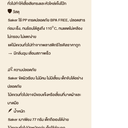
ทั่วไปทำให้เสื้อเสียทรงและหัวไหล่แข็งโป๊ก
🛡️ วัสดุ
Saker ใช้ PP เกรดปลอดภัย BPA FREE, ปลอดสาร
ก่อมะเร็ง, ทนร้อนได้สูงถึง 110°C, ทนแดดไม่เหลือง
ไม่กรอบ ไม่แตกง่าย
แต่ไม้แขวนทั่วไปทำจากพลาสติกรีไซเคิลราคาถูก
→ มีกลิ่นฉุน เสื่อมสภาพเร็ว
👶 ความปลอดภัย
Saker ขัดผิวเรียบ ไม่มีคม ไม่มีเสี้ยน เด็กจับได้อย่าง
ปลอดภัย
ไม้แขวนทั่วไปอาจมีขอบแข็งหรือเสี้ยนที่บาดผ้าและ
บาดมือ
🪶 น้ำหนัก
Saker เบาเพียง 77 กรัม เด็กถือเองได้ง่าย
ไม้แขวนทั่วไปมักหนักกว่า เด็กใช้ลำบาก