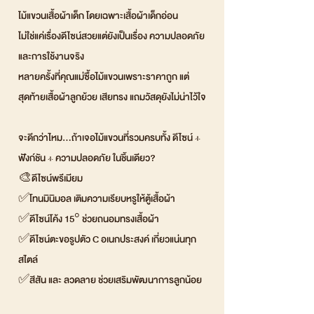
ไม้แขวนเสื้อผ้าเด็ก โดยเฉพาะเสื้อผ้าเด็กอ่อน
ไม่ใช่แค่เรื่องดีไซน์สวยแต่ยังเป็นเรื่อง ความปลอดภัย
และการใช้งานจริง
หลายครั้งที่คุณแม่ซื้อไม้แขวนเพราะราคาถูก แต่
สุดท้ายเสื้อผ้าลูกย้วย เสียทรง แถมวัสดุยังไม่น่าไว้ใจ
จะดีกว่าไหม…ถ้าเจอไม้แขวนที่รวมครบทั้ง ดีไซน์ +
ฟังก์ชัน + ความปลอดภัย ในชิ้นเดียว?
🎨ดีไซน์พรีเมียม
✅โทนมินิมอล เติมความเรียบหรูให้ตู้เสื้อผ้า
✅ดีไซน์โค้ง 15° ช่วยถนอมทรงเสื้อผ้า
✅ดีไซน์ตะขอรูปตัว C อเนกประสงค์ เกี่ยวแน่นทุก
สไตล์
✅สีสัน และ ลวดลาย ช่วยเสริมพัฒนาการลูกน้อย