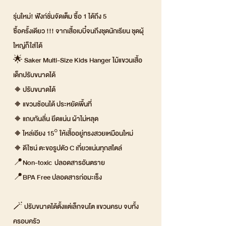
รุ่นใหม่! ฟังก์ชั่นจัดเต็ม ซื้อ 1 ได้ถึง 5
ซื้อครั้งเดียว !!! จากเสื้อเบบี๋จนถึงชุดนักเรียน ชุดผุ้
ใหญ่ก็ใส่ได้
🌟 Saker Multi-Size Kids Hanger ไม้แขวนเสื้อ
เด็กปรับขนาดได้
🔸ปรับขนาดได้
🔸แขวนซ้อนได้ ประหยัดพื้นที่
🔸แถบกันลื่น ยึดแน่น ผ้าไม่หลุด
🔸ไหล่เอียง 15° ให้เสื้ออยู่ทรงสวยเหมือนใหม่
🔸ดีไซน์ ตะขอรูปตัว C เกี่ยวแน่นทุกสไตล์
📍Non-toxic ปลอดสารอันตราย
📍BPA Free ปลอดสารก่อมะเร็ง
🪄 ปรับขนาดได้ตั้งแต่เล็กจนโต แขวนครบ จบทั้ง
ครอบครัว