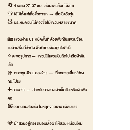
🔄 4 ระดับ 27–37 ซม. เลื่อนแล้วล็อกได้ง่าย
👕 ใช้ได้ตั้งแต่เสื้อจิ๋วทารก → เสื้อเชิ้ตวัยรุ่น
🧸 ประหยัดเงิน ไม่ต้องซื้อไม้แขวนหลายขนาด
🏡 แขวนง่าย ประหยัดพื้นที่ ด้วยฟังก์ชันแขวนซ้อน
แม่บ้านพื้นที่จำกัด พื้นที่แคบต้องถูกใจสิ่งนี้
⭐ ตะขอรูปดาว→ แขวนไม้แขวนชิ้นถัดไปหรือผ้าชิ้น
เล็ก
🎀 ตะขอรูปตัว C สองข้าง → เกี่ยวสายเดี่ยว/ห่วง
กระโปรง
➕ คานล่าง → สำหรับกางเกง ผ้าเช็ดตัว หรือผ้าพัน
คอ
🔒ล็อกกันลมสองชั้น ไม่หลุดจากราว แม้ลมแรง
💎 ผ้าสวยอยู่ทรง ถนอมเสื้อผ้าให้สวยเหมือนใหม่