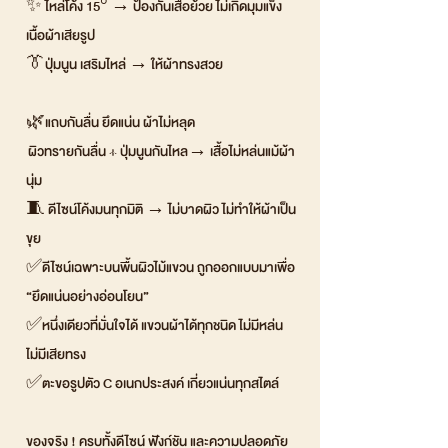
✨ ไหล่โค้ง 15° → ป้องกันเสื้อย้วย ไม่เกิดมุมแข็ง
เนื้อผ้าเสียรูป
👔ปุ่มนูน เสริมไหล่ → ให้ผ้าทรงสวย
🌿แถบกันลื่น ยึดแน่น ผ้าไม่หลุด
ผิวทรายกันลื่น + ปุ่มนูนกันไหล→ เสื้อไม่หล่นแม้ผ้า
นุ่ม
🧵 ดีไซน์โค้งมนทุกมิติ → ไม่บาดผิว ไม่ทำให้ผ้าเป็น
ขุย
✅ดีไซน์เฉพาะบนพื้นผิวไม้แขวน ถูกออกแบบมาเพื่อ
“ยึดแน่นอย่างอ่อนโยน”
✅หนึ่งเดียวที่มั่นใจได้ แขวนผ้าได้ทุกชนิด ไม่มีหล่น
ไม่มีเสียทรง
✅ตะขอรูปตัว C อเนกประสงค์ เกี่ยวแน่นทุกสไตล์
ของจริง ! ครบทั้งดีไซน์ ฟังก์ชัน และความปลอดภัย