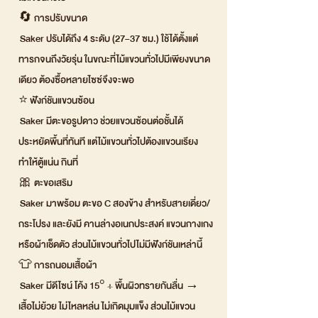
🔄 การปรับขนาด
Saker ปรับได้ถึง 4 ระดับ (27–37 ซม.) ใช้ได้ตั้งแต่
ทารกจนถึงวัยรุ่น ในขณะที่ไม้แขวนทั่วไปมีเพียงขนาด
เดียว ต้องซื้อหลายไซซ์จึงจะพอ
⭐ ฟังก์ชันแขวนซ้อน
Saker มีตะขอรูปดาว ช่วยแขวนซ้อนต่อชั้นได้
ประหยัดพื้นที่ทันที แต่ไม้แขวนทั่วไปต้องแขวนเรียง
ทำให้ตู้แน่น กินที่
🎀 ตะขอเสริม
Saker มาพร้อม ตะขอ C สองข้าง สำหรับสายเดี่ยว/
กระโปรง และยังมี คานล่างอเนกประสงค์ แขวนกางเกง
หรือผ้าเช็ดตัว ส่วนไม้แขวนทั่วไปไม่มีฟังก์ชันเหล่านี้
👕 การถนอมเสื้อผ้า
Saker มีดีไซน์ โค้ง 15° + พื้นผิวทรายกันลื่น →
เสื้อไม่ย้วย ไม่ไหลหล่น ไม่เกิดมุมแข็ง ส่วนไม้แขวน