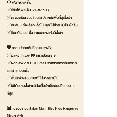
⚙️ ฟังก์ชันจัดเต็ม
✅ปรับได้ 4 ระดับ (27–37 ซม.)
✅ตะขอเสริมแขวนซ้อนได้ ประหยัดพื้นที่ตู้เสื้อผ้า
✅กันลื่น + ร่องล็อก เสื้อไม่หลุด ไม่ย้วย แม้เป็นผ้าลื่น
✅ล็อกกันลม 2 ชั้น แขวนกลางแจ้งก็มั่นใจ
🛡 ความปลอดภัยที่คุณแม่วางใจ
✅ผลิตจาก วัสดุ PP เกรดปลอดภัย
✅Non-toxic & BPA Free ปราศจากสารอันตราย
และสารก่อมะเร็ง
✅พื้นผิวขัดเรียบ 360° ไม่บาดผิวผู้ใช้
✅ใช้ได้อย่างมั่นใจแม้กับเสื้อผ้าเด็กอ่อนที่บอบบาง
ที่สุด
📊 เปรียบเทียบ Saker Multi-Size Kids Hanger vs
ไม้แขวนทั่วไป