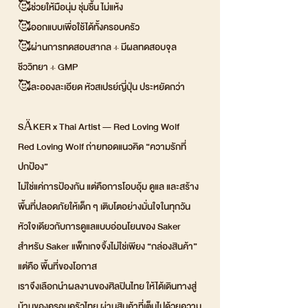
🥰ช่วยให้มือนุ่ม ชุ่มชื้น ไม่แห้ง
🥰ออกแบบเพื่อใช้ได้ทั้งครอบครัว
🥰ผ่านการทดสอบสากล + มีผลทดสอบจุล
ชีววิทยา + GMP
🥰ละอองละเอียด หัวสเปรย์ญี่ปุ่น ประหยัดกว่า
SÄKER x Thai Artist — Red Loving Wolf
Red Loving Wolf ถ่ายทอดแนวคิด “ความรักที่
ปกป้อง”
ไม่ใช่แค่การป้องกัน แต่คือการโอบอุ้ม ดูแล และสร้าง
พื้นที่ปลอดภัยให้เด็ก ๆ เติบโตอย่างมั่นใจในทุกวัน
หัวใจเดียวกับการดูแลแบบอ่อนโยนของ Saker
สำหรับ Saker แพ็กเกจจิ้งไม่ใช่เพียง “กล่องสินค้า”
แต่คือ พื้นที่ของโอกาส
เราจึงเลือกนำผลงานของศิลปินไทย ให้ได้เดินทางสู่
บ้านของครอบครัวไทย ผ่านสินค้าที่เต็มไปด้วยความ