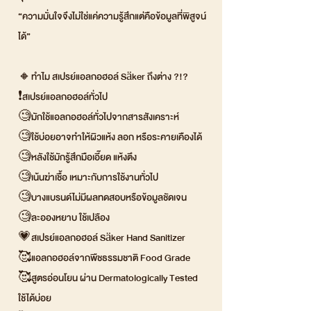
“ความมั่นใจจึงไม่ใช่แค่ความรู้สึกแต่คือข้อมูลที่พิสูจน์
ได้”
🔸ทำไม สเปรย์แอลกอฮอล์ Säker ถึงต่าง ?!?
❗สเปรย์แอลกอฮอล์ทั่วไป
🧐มักใช้แอลกอฮอล์ทั่วไปจากสารสังเคราะห์
🧐ใช้บ่อยอาจทำให้ผิวแห้ง ลอก หรือระคายเคืองได้
🧐หลังใช้มักรู้สึกมือเอี๊ยด แห้งตึง
🧐เน้นฆ่าเชื้อ เหมาะกับการใช้งานทั่วไป
🧐บางแบรนด์ไม่มีผลทดสอบหรือข้อมูลชัดเจน
🧐ละอองหยาบ ใช้เปลือง
💗สเปรย์แอลกอฮอล์ Säker Hand Sanitizer
🥰แอลกอฮอล์จากพืชธรรมชาติ Food Grade
🥰สูตรอ่อนโยน ผ่าน Dermatologically Tested
ใช้ได้บ่อย