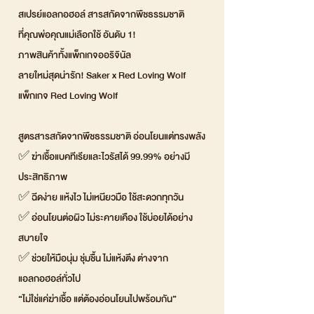
สเปรย์แอลกอฮอล์ สารสกัดจากพืชธรรมชาติ
ที่คุณพ่อคุณแม่เลือกใช้ อันดับ 1!
ภาพสินค้าทั้งแพ็กเกจออริจินัล
ลายใหม่สุดน่ารัก! Saker x Red Loving Wolf
แพ็กเกจ Red Loving Wolf
สูตรสารสกัดจากพืชธรรมชาติ อ่อนโยนแต่ทรงพลัง
✅ ฆ่าเชื้อแบคทีเรียและไวรัสได้ 99.99% อย่างมี
ประสิทธิภาพ
✅ ฉีดง่าย แห้งไว ไม่เหนียวมือ ใช้สะดวกทุกวัน
✅ อ่อนโยนต่อผิว ไม่ระคายเคือง ใช้บ่อยได้อย่าง
สบายใจ
✅ ช่วยให้มือนุ่ม ชุ่มชื้น ไม่แห้งตึง ต่างจาก
แอลกอฮอล์ทั่วไป
“ไม่ใช่แค่ฆ่าเชื้อ แต่ต้องอ่อนโยนไปพร้อมกัน”