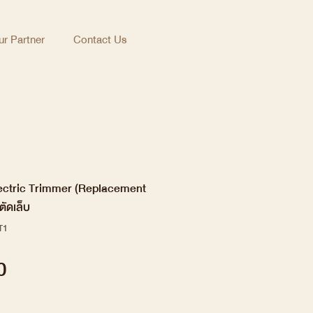
r Partner
Contact Us
lectric Trimmer (Replacement
ตัดเล็บ
T1
Price
0