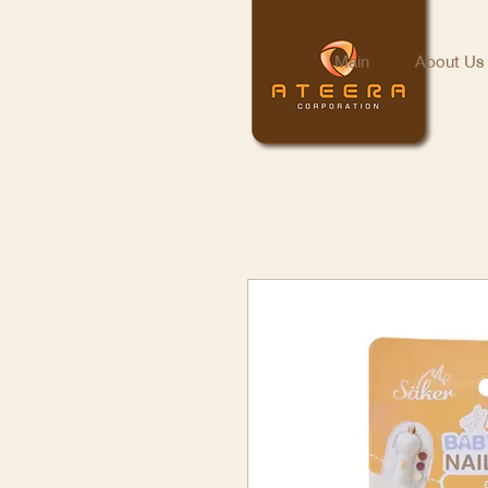
Main
About Us