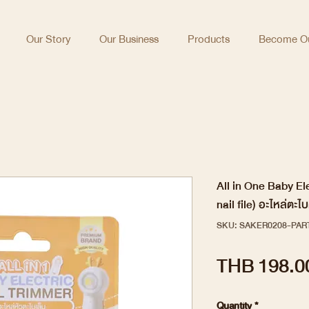
Our Story
Our Business
Products
Become Ou
All in One Baby E
nail file) อะไหล่ตะไบ
SKU: SAKER0208-PAR
THB 198.0
Quantity
*