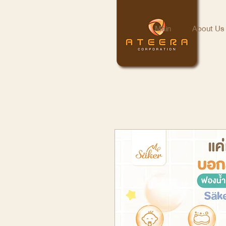
Main
About Us