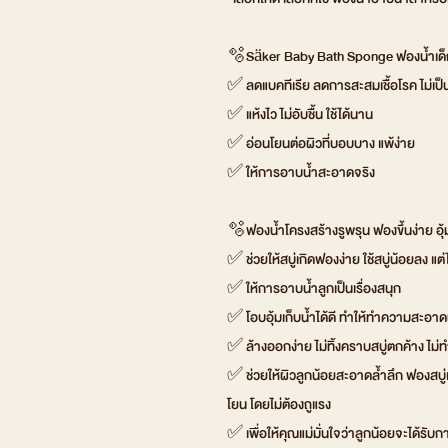
🫧Säker Baby Bath Sponge ฟองน้ำเด็กท
✅ ลดแบคทีเรีย ลดการสะสมเชื้อโรค ไม่เป็
✅ แห้งไว ไม่อับชื้น ใช้ได้นาน
✅ อ่อนโยนต่อผิวที่บอบบาง แพ้ง่าย
✅ ให้การอาบน้ำสะอาดจริง
🫧ฟองน้ำโครงสร้างรูพรุน ฟองขึ้นง่าย อุ้
✅ ช่วยให้สบู่เกิดฟองง่าย ใช้สบู่น้อยลง แต
✅ ให้การอาบน้ำลูกเป็นเรื่องสนุก
✅ โอบอุ้มเก็บน้ำได้ดี ทำให้ทำความสะอาดผิ
✅ ล้างออกง่าย ไม่ทิ้งคราบสบู่ตกค้าง ไม่
✅ ช่วยให้ผิวลูกน้อยสะอาดล้ำลึก ฟองสบู
โยน โดยไม่ต้องถูแรง
✅ เพื่อให้คุณแม่มั่นใจว่าลูกน้อยจะได้รับก