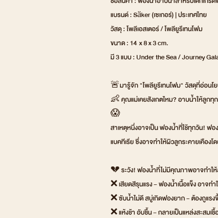
ชื่อสินค้า : ฟองน้ำอาบน้ำสำหรับเด็กเกร
แบรนด์ : Säker (เซเกอร์) | ประเทศไทย
วัสดุ : โพลีเอสเตอร์ / โพลียูรีเทนโฟม
ขนาด : 14 x 8 x 3 cm.
มี 3 แบบ : Under the Sea / Journey Ga
🚨มารู้จัก "โพลียูรีเทนโฟม" วัสดุที่อ่อนโ
👶 คุณแม่เคยสังเกตไหม? อาบน้ำให้ลูกทุกวั
😱
สาเหตุหนึ่งอาจเป็น ฟองน้ำที่ใช้ทุกวัน! ฟอ
แบคทีเรีย ซึ่งอาจทำให้ผิวลูกระคายเคืองโดยไ
💔 ระวัง! ฟองน้ำที่ไม่มีคุณภาพอาจทำให้ลู
❌ เสียดสีรุนแรง – ฟองน้ำเนื้อแข็ง อาจทำ
❌ ซับน้ำไม่ดี สบู่เกิดฟองยาก – ต้องถูแรงขึ
❌ แห้งช้า อับชื้น – กลายเป็นแหล่งสะสมเชื