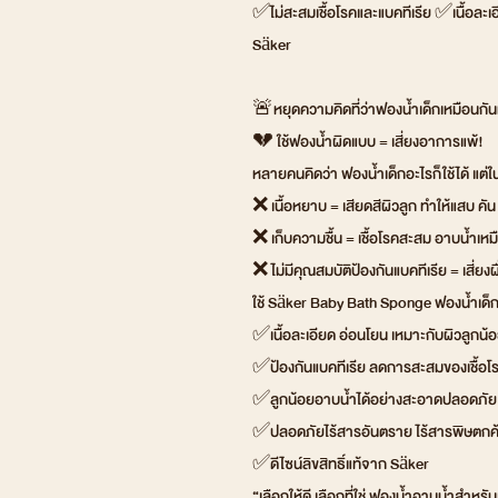
✅ไม่สะสมเชื้อโรคและแบคทีเรีย ✅เนื้อละเอี
Säker
🚨หยุดความคิดที่ว่าฟองน้ำเด็กเหมือนก
💔 ใช้ฟองน้ำผิดแบบ = เสี่ยงอาการแพ้!
หลายคนคิดว่า ฟองน้ำเด็กอะไรก็ใช้ได้ แต
❌ เนื้อหยาบ = เสียดสีผิวลูก ทำให้แสบ คั
❌ เก็บความชื้น = เชื้อโรคสะสม อาบน้ำเหมือ
❌ ไม่มีคุณสมบัติป้องกันแบคทีเรีย = เสี่ยงผ
ใช้ Säker Baby Bath Sponge ฟองน้ำเด็กที
✅เนื้อละเอียด อ่อนโยน เหมาะกับผิวลูกน้
✅ป้องกันแบคทีเรีย ลดการสะสมของเชื้อโ
✅ลูกน้อยอาบน้ำได้อย่างสะอาดปลอดภัย
✅ปลอดภัยไร้สารอันตราย ไร้สารพิษตกค้า
✅ดีไซน์ลิขสิทธิ์แท้จาก Säker
“เลือกให้ดี เลือกที่ใช่ ฟองน้ำอาบน้ำสำห