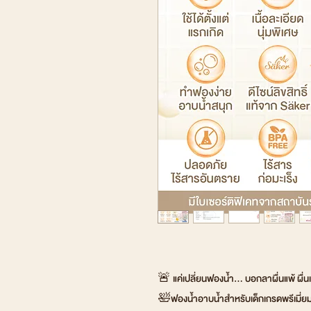
🚨 แค่เปลี่ยนฟองน้ำ... บอกลาผื่นแพ้ ผื่นแ
🛀ฟองน้ำอาบน้ำสำหรับเด็กเกรดพรีเมี