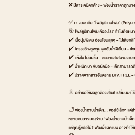
❌ มีสารเคมีตกค้าง – ฟองน้ำราคาถูกบางช
✅ ทางออกคือ "โพลียูรีเทนโฟม" (Polyureth
🎯 โพลียูรีเทนโฟม คืออะไร? ทำไมถึงเหมา
✔️ เนื้อนุ่มพิเศษ อ่อนโยนสุดๆ – ไม่เสียดสี
✔️ โครงสร้างรูพรุน ดูดซับน้ำดีเยี่ยม – ช่
✔️ แห้งไว ไม่อับชื้น – ลดการสะสมของแบค
✔️ น้ำหนักเบา จับถนัดมือ – เด็กสามารถถื
✔️ ปราศจากสารอันตราย BPA FREE – ผ่
🚿 อย่ารอให้ผิวลูกต้องเสี่ยง! เปลี่ยนมาใช้ฟอ
🛁 ฟองน้ำอาบน้ำเด็ก… ของใช้เล็กๆ แต่สำ
หลายคนอาจมองข้าม "ฟองน้ำอาบน้ำเด็ก" ค
แต่คุณรู้หรือไม่? ฟองน้ำผิดแบบ อาจทำให้ผ