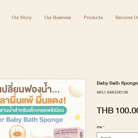
Our Story
Our Business
Products
Become Ou
Baby Bath Sponge 
SKU: SAKER0196
THB 100.0
ลาย
*
Select