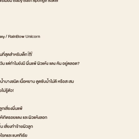
ดพรีเมี่ยม Baby Bath Sponge Säker
laxy / RainBow Unicorn
ยนที่สุดสำหรับเด็ก🚨
น แต่ทำไมยังมี ผื่นแพ้ ผิวแห้ง แดง คัน อยู่ตลอด?
งน้ำบางชนิด เนื้อหยาบ ดูดซับน้ำไม่ดี หรือสะสม
ม่รู้ตัว!
กเสี่ยงผื่นแพ้
ให้เกิดรอยแดง และผิวแห้งลอก
้น เสี่ยงทำร้ายผิวลูก
้อโรคและแบคทีเรีย