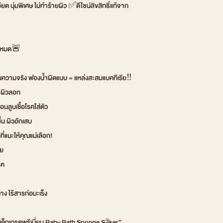
ยด นุ่มพิเศษ ไม่ทำร้ายผิว ✅ดีไซน์ลิขสิทธิ์แท้จาก
ันหมด🚨
่ในความจริง ฟองน้ำผิดแบบ = แหล่งสะสมแบคทีเรีย‼️
น ผิวลอก
นลูบเชื้อโรคใส่ตัว
ื่น ผิวอักเสบ
่แนะให้คุณแม่เลือก!
อย
รค
ง ไร้สารก่อมะเร็ง
รับเด็กเกรดพรีเมี่ยม Baby Bath Sponge Säker”