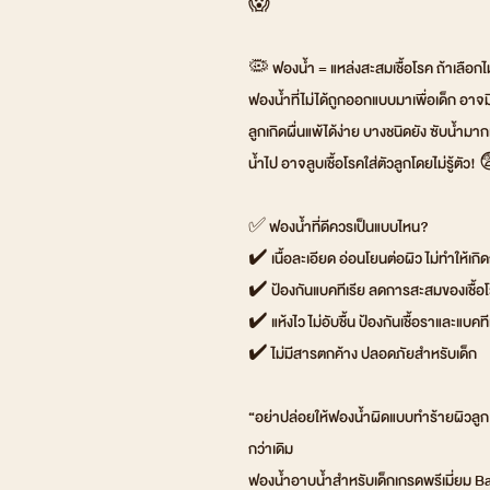
😱
🦠 ฟองน้ำ = แหล่งสะสมเชื้อโรค ถ้าเลือกไม
ฟองน้ำที่ไม่ได้ถูกออกแบบมาเพื่อเด็ก อาจมี
ลูกเกิดผื่นแพ้ได้ง่าย บางชนิดยัง ซับน้ำม
น้ำไป อาจลูบเชื้อโรคใส่ตัวลูกโดยไม่รู้ตัว! 
✅ ฟองน้ำที่ดีควรเป็นแบบไหน?
✔️ เนื้อละเอียด อ่อนโยนต่อผิว ไม่ทำให้เก
✔️ ป้องกันแบคทีเรีย ลดการสะสมของเชื้อโ
✔️ แห้งไว ไม่อับชื้น ป้องกันเชื้อราและแบคที
✔️ ไม่มีสารตกค้าง ปลอดภัยสำหรับเด็ก
“อย่าปล่อยให้ฟองน้ำผิดแบบทำร้ายผิวลูก!
กว่าเดิม
ฟองน้ำอาบน้ำสำหรับเด็กเกรดพรีเมี่ยม 