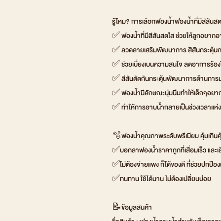
รู้ไหม? การเลือกฟองน้ำฟองน้ำที่มีสีสันสด
✅ ฟองน้ำที่มีสีสันสดใส ช่วยให้ลูกอยากอาบน้
✅ ลวดลายเสริมพัฒนาการ สีสันกระตุ้นกา
✅ ช่วยเบี่ยงเบนความสนใจ ลดอาการร้อง
✅ สีสันตัดกันกระตุ้นพัฒนาการด้านการม
✅ ฟองน้ำมีลักษณะนุ่มนิ่มทำให้เด็กๆอยา
✅ ทำให้การอาบน้ำกลายเป็นช่วงเวลาแห่
🫧ฟองน้ำคุณภาพระดับพรีเมียม คุ้มเกินค
✅บอกลาฟองน้ำราคาถูกที่เสื่อมเร็ว และเส
✅ไม่ต้องจ่ายแพง ก็ได้ของดี ที่ช่วยปกป้องผิ
✅ทนทาน ใช้ได้นาน ไม่ต้องเปลี่ยนบ่อย
📝ข้อมูลสินค้า