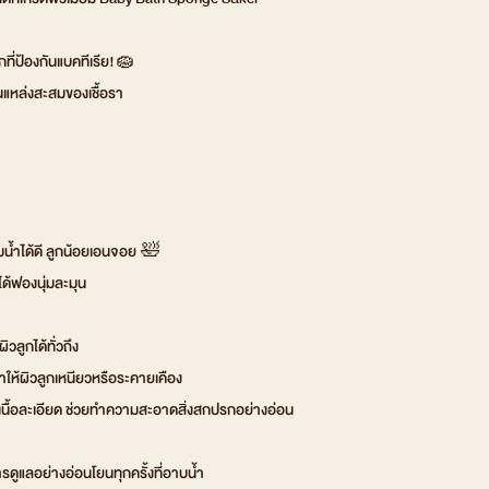
ี่ป้องกันแบคทีเรีย!🧽
นแหล่งสะสมของเชื้อรา
มน้ำได้ดี ลูกน้อยเอนจอย 🛀
่ได้ฟองนุ่มละมุน
วลูกได้ทั่วถึง
ทำให้ผิวลูกเหนียวหรือระคายเคือง
่เนื้อละเอียด ช่วยทำความสะอาดสิ่งสกปรกอย่างอ่อน
ารดูแลอย่างอ่อนโยนทุกครั้งที่อาบน้ำ