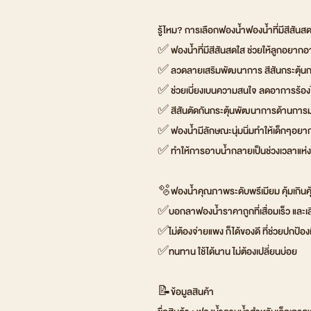
รู้ไหม? การเลือกฟองน้ำฟองน้ำที่มีสีสันสด
✅ ฟองน้ำที่มีสีสันสดใส ช่วยให้ลูกอยากอาบน้
✅ ลวดลายเสริมพัฒนาการ สีสันกระตุ้นกา
✅ ช่วยเบี่ยงเบนความสนใจ ลดอาการร้อง
✅ สีสันตัดกันกระตุ้นพัฒนาการด้านการม
✅ ฟองน้ำมีลักษณะนุ่มนิ่มทำให้เด็กๆอยา
✅ ทำให้การอาบน้ำกลายเป็นช่วงเวลาแห่
🫧ฟองน้ำคุณภาพระดับพรีเมียม คุ้มเกินค
✅บอกลาฟองน้ำราคาถูกที่เสื่อมเร็ว และเส
✅ไม่ต้องจ่ายแพง ก็ได้ของดี ที่ช่วยปกป้องผิ
✅ทนทาน ใช้ได้นาน ไม่ต้องเปลี่ยนบ่อย
📝ข้อมูลสินค้า