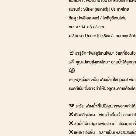
ชื่อสินค้า : ฟองน้ำอาบน้ำสำหรับเด็กเกร
แบรนด์ : Säker (เซเกอร์) | ประเทศไทย
วัสดุ : โพลีเอสเตอร์ / โพลียูรีเทนโฟม
ขนาด : 14 x 8 x 3 cm.
มี 3 แบบ : Under the Sea / Journey Ga
🚨มารู้จัก "โพลียูรีเทนโฟม" วัสดุที่อ่อนโ
👶 คุณแม่เคยสังเกตไหม? อาบน้ำให้ลูกทุกวั
😱
สาเหตุหนึ่งอาจเป็น ฟองน้ำที่ใช้ทุกวัน! ฟอ
แบคทีเรีย ซึ่งอาจทำให้ผิวลูกระคายเคืองโดยไ
💔 ระวัง! ฟองน้ำที่ไม่มีคุณภาพอาจทำให้ลู
❌ เสียดสีรุนแรง – ฟองน้ำเนื้อแข็ง อาจทำ
❌ ซับน้ำไม่ดี สบู่เกิดฟองยาก – ต้องถูแรงขึ
❌ แห้งช้า อับชื้น – กลายเป็นแหล่งสะสมเชื