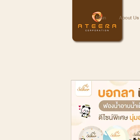
Main
About Us