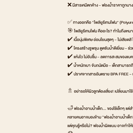
❌ มีสารเคมีตกค้าง – ฟองน้ำราคาถูกบางช
✅ ทางออกคือ "โพลียูรีเทนโฟม" (Polyureth
🎯 โพลียูรีเทนโฟม คืออะไร? ทำไมถึงเหมา
✔️ เนื้อนุ่มพิเศษ อ่อนโยนสุดๆ – ไม่เสียดสี
✔️ โครงสร้างรูพรุน ดูดซับน้ำดีเยี่ยม – ช่
✔️ แห้งไว ไม่อับชื้น – ลดการสะสมของแบค
✔️ น้ำหนักเบา จับถนัดมือ – เด็กสามารถถื
✔️ ปราศจากสารอันตราย BPA FREE – ผ่
🚿 อย่ารอให้ผิวลูกต้องเสี่ยง! เปลี่ยนมาใช้ฟอ
🛁 ฟองน้ำอาบน้ำเด็ก… ของใช้เล็กๆ แต่สำ
หลายคนอาจมองข้าม "ฟองน้ำอาบน้ำเด็ก" ค
แต่คุณรู้หรือไม่? ฟองน้ำผิดแบบ อาจทำให้ผ