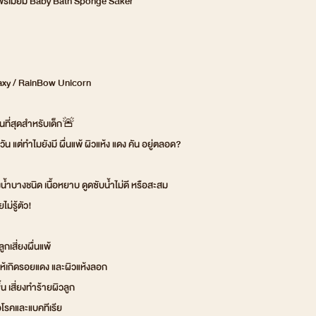
ดพรีเมี่ยม Baby Bath Sponge Säker
laxy / RainBow Unicorn
ยนที่สุดสำหรับเด็ก🚨
น แต่ทำไมยังมี ผื่นแพ้ ผิวแห้ง แดง คัน อยู่ตลอด?
งน้ำบางชนิด เนื้อหยาบ ดูดซับน้ำไม่ดี หรือสะสม
ม่รู้ตัว!
กเสี่ยงผื่นแพ้
ให้เกิดรอยแดง และผิวแห้งลอก
้น เสี่ยงทำร้ายผิวลูก
้อโรคและแบคทีเรีย