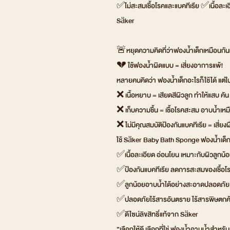
✅ไม่สะสมเชื้อโรคและแบคทีเรีย ✅เนื้อละเอี
Säker
🚨หยุดความคิดที่ว่าฟองน้ำเด็กเหมือนก
💔 ใช้ฟองน้ำผิดแบบ = เสี่ยงอาการแพ้!
หลายคนคิดว่า ฟองน้ำเด็กอะไรก็ใช้ได้ แต
❌ เนื้อหยาบ = เสียดสีผิวลูก ทำให้แสบ คั
❌ เก็บความชื้น = เชื้อโรคสะสม อาบน้ำเหมือ
❌ ไม่มีคุณสมบัติป้องกันแบคทีเรีย = เสี่ยงผ
ใช้ Säker Baby Bath Sponge ฟองน้ำเด็กที
✅เนื้อละเอียด อ่อนโยน เหมาะกับผิวลูกน้
✅ป้องกันแบคทีเรีย ลดการสะสมของเชื้อโ
✅ลูกน้อยอาบน้ำได้อย่างสะอาดปลอดภัย
✅ปลอดภัยไร้สารอันตราย ไร้สารพิษตกค้า
✅ดีไซน์ลิขสิทธิ์แท้จาก Säker
“เลือกให้ดี เลือกที่ใช่ ฟองน้ำอาบน้ำสำห