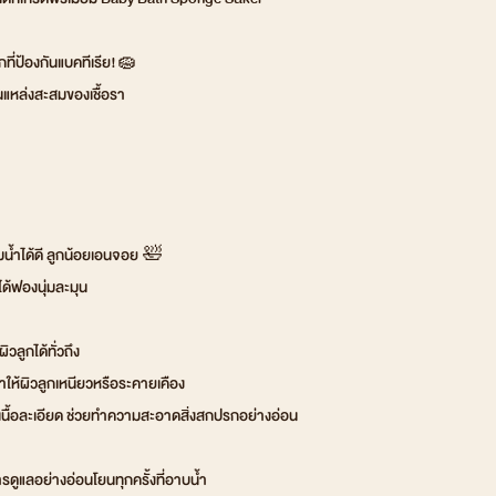
ี่ป้องกันแบคทีเรีย!🧽
นแหล่งสะสมของเชื้อรา
มน้ำได้ดี ลูกน้อยเอนจอย 🛀
่ได้ฟองนุ่มละมุน
วลูกได้ทั่วถึง
ทำให้ผิวลูกเหนียวหรือระคายเคือง
่เนื้อละเอียด ช่วยทำความสะอาดสิ่งสกปรกอย่างอ่อน
ารดูแลอย่างอ่อนโยนทุกครั้งที่อาบน้ำ