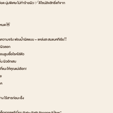
ยด นุ่มพิเศษ ไม่ทำร้ายผิว ✅ดีไซน์ลิขสิทธิ์แท้จาก
ันหมด🚨
่ในความจริง ฟองน้ำผิดแบบ = แหล่งสะสมแบคทีเรีย‼️
น ผิวลอก
นลูบเชื้อโรคใส่ตัว
ื่น ผิวอักเสบ
่แนะให้คุณแม่เลือก!
อย
รค
ง ไร้สารก่อมะเร็ง
รับเด็กเกรดพรีเมี่ยม Baby Bath Sponge Säker”