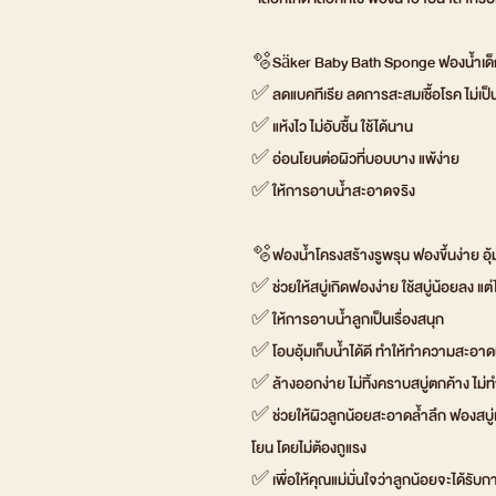
🫧Säker Baby Bath Sponge ฟองน้ำเด็กท
✅ ลดแบคทีเรีย ลดการสะสมเชื้อโรค ไม่เป็
✅ แห้งไว ไม่อับชื้น ใช้ได้นาน
✅ อ่อนโยนต่อผิวที่บอบบาง แพ้ง่าย
✅ ให้การอาบน้ำสะอาดจริง
🫧ฟองน้ำโครงสร้างรูพรุน ฟองขึ้นง่าย อุ้
✅ ช่วยให้สบู่เกิดฟองง่าย ใช้สบู่น้อยลง แต
✅ ให้การอาบน้ำลูกเป็นเรื่องสนุก
✅ โอบอุ้มเก็บน้ำได้ดี ทำให้ทำความสะอาดผิ
✅ ล้างออกง่าย ไม่ทิ้งคราบสบู่ตกค้าง ไม่
✅ ช่วยให้ผิวลูกน้อยสะอาดล้ำลึก ฟองสบู
โยน โดยไม่ต้องถูแรง
✅ เพื่อให้คุณแม่มั่นใจว่าลูกน้อยจะได้รับก