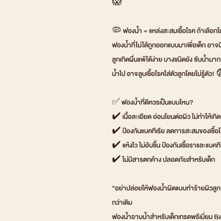
😱
🦠 ฟองน้ำ = แหล่งสะสมเชื้อโรค ถ้าเลือกไม
ฟองน้ำที่ไม่ได้ถูกออกแบบมาเพื่อเด็ก อาจมี
ลูกเกิดผื่นแพ้ได้ง่าย บางชนิดยัง ซับน้ำม
น้ำไป อาจลูบเชื้อโรคใส่ตัวลูกโดยไม่รู้ตัว! 
✅ ฟองน้ำที่ดีควรเป็นแบบไหน?
✔️ เนื้อละเอียด อ่อนโยนต่อผิว ไม่ทำให้เก
✔️ ป้องกันแบคทีเรีย ลดการสะสมของเชื้อโ
✔️ แห้งไว ไม่อับชื้น ป้องกันเชื้อราและแบคที
✔️ ไม่มีสารตกค้าง ปลอดภัยสำหรับเด็ก
“อย่าปล่อยให้ฟองน้ำผิดแบบทำร้ายผิวลูก!
กว่าเดิม
ฟองน้ำอาบน้ำสำหรับเด็กเกรดพรีเมี่ยม 