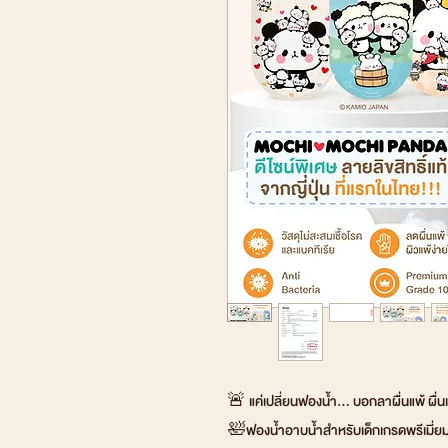
🚨 แค่เปลี่ยนฟองน้ำ... บอกลาผื่นแพ้ ผื่นแ
🛀ฟองน้ำอาบน้ำสำหรับเด็กเกรดพรีเมี