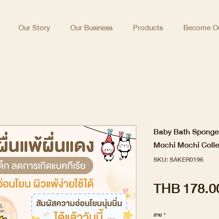
Our Story
Our Business
Products
Become Ou
Baby Bath Sponge 
Mochi Mochi Colle
SKU: SAKER0196
THB 178.0
ลาย
*