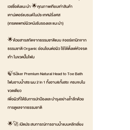
เวชชื่อดังแนะนำ 🌟คุณภาพเทียบเท่าสินค้า
เคาน์เตอร์แบรนด์ในประเทศฝรั่งเศส
(เกรดแพทย์ผิวหนังรับรองและแนะนำ)
🌟ด้วยสารสกัดจากธรรมชาติแบบ #ออร์แกนิกจาก
ธรรมชาติ Organic อ่อนโยนต่อผิว ใช้ได้ตั้งแต่หัวจรด
เท้า ในขวดปั๊มโฟม
🍃Säker Premium Natural Head to Toe Bath
โฟมอาบน้ำสระผม 2 in 1 ทั้งอาบ&ทั้งสระ ครบจบใน
ขวดเดียว
เพื่อผิวที่ได้รับการปกป้องและบำรุงอย่างล้ำลึกด้วย
การดูแลจากธรรมชาติ
🌟🚀 เปิดประสบการณ์การอาบน้ำแบบหลีกเลี่ยง