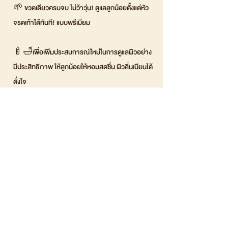
🌱 ขวดเดียวครบจบ ไม่ว้าวุ่น! ดูแลลูกน้อยตั้งแต่หัว
จรดเท้าได้ทันที! แบบพรีเมียม
🍼🛁เพื่อเพิ่มประสบการณ์ใหม่ในการดูแลผิวอย่าง
มีประสิทธิภาพ ให้ลูกน้อยให้หอมสดชื่น ผิวลื่นเนียนได้
ดั่งใจ
🌿 ดอกคาโมมายล์และน้ำมันข้าวโอ๊ต เป็นส่วนผสม
ผสานในโฟมอาบน้ำสระผมนี้ เพื่อปกป้องผิวอย่าง
อ่อนโยน ขณะที่วิตามิน E และ B5 ช่วยให้ผิวลูกน้อย
นุ่มนวล ชุ่มชื้น ไม่แห้งกร้าน ดีต่อผิว
💫 สัมผัสความธรรมชาติด้วยสารสกัดจาก
Organic ในทุกครั้งที่ใช้งาน ด้วยขวดปั๊มโฟม 350 ML
ที่ออกแบบมาเพื่อความสะดวกสบายในการใช้งาน