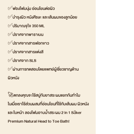
✅ฟองโฟมนุ่ม อ่อนโยนต่อผิว
✅บำรุงผิว หนังศีรษะ และเส้นผมของลูกน้อย
✅ปริมาณจุใจ 350 ML
✅ปราศจากพาราเบน
✅ปราศจากสารฟอกขาว
✅ปราศจากสารแต่งสี
✅ปราศจาก SLS
✅ผ่านการทดสอบโดยแพทย์ผู้เชี่ยวชาญด้าน
ผิวหนัง
🚀ตกลงคุณจะใช้สบู่กับยาสระผมแยกกันทำไม
ในเมื่อเราใช้ส่วนผสมที่อ่อนโยนที่ใช้กับเส้นผม ผิวหนัง
และใบหน้า ลองโฟมอาบน้ำสระผม 2 in 1 Säker
Premium Natural Head to Toe Bath!