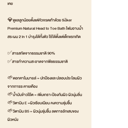
เคย
💎ดูแลลูกน้อยตั้งแต่หัวจรดเท้าด้วย Säker
Premium Natural Head to Toe Bath โฟมอาบน้ำ
สระผม 2 in 1 บำรุงได้ทั้งตัว ใช้ได้ตั้งแต่เด็กแรกเกิด
✅สารสกัดจากธรรมชาติ 90%
✅สารทำความสะอาดจากพืชธรรมชาติ
🌱ดอกคาโมมายล์ = ปกป้องและปลอบประโลมผิว
จากการระคายเคือง
🌱น้ำมันข้าวโอ๊ต = เพิ่มเกราะป้องกันผิว ผิวนุ่มลื่น
🌱วิตามิน E =ผิวเรียบเนียน คงความชุ่มชื้น
🌱วิตามิน B5 = ผิวนุ่มชุ่มชื้น ลดการอักเสบของ
ผิวหนัง