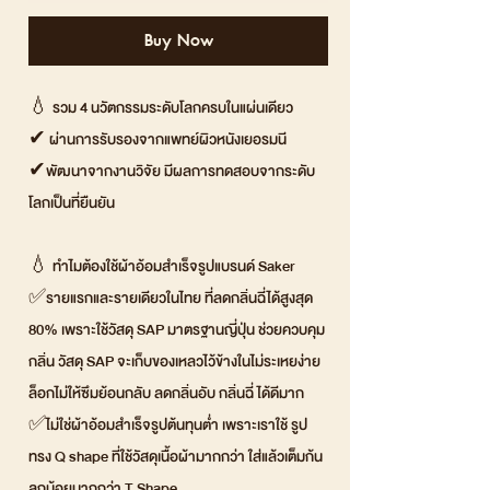
Buy Now
💧 รวม 4 นวัตกรรมระดับโลกครบในแผ่นเดียว
✔ ผ่านการรับรองจากแพทย์ผิวหนังเยอรมนี
✔พัฒนาจากงานวิจัย มีผลการทดสอบจากระดับ
โลกเป็นที่ยืนยัน
💧 ทำไมต้องใช้ผ้าอ้อมสำเร็จรูปแบรนด์ Saker
✅รายแรกและรายเดียวในไทย ที่ลดกลิ่นฉี่ได้สูงสุด
80% เพราะใช้วัสดุ SAP มาตรฐานญี่ปุ่น ช่วยควบคุม
กลิ่น วัสดุ SAP จะเก็บของเหลวไว้ข้างในไม่ระเหยง่าย
ล็อกไม่ให้ซึมย้อนกลับ ลดกลิ่นอับ กลิ่นฉี่ ได้ดีมาก
✅ไม่ใช่ผ้าอ้อมสำเร็จรูปต้นทุนต่ำ เพราะเราใช้ รูป
ทรง Q shape ที่ใช้วัสดุเนื้อผ้ามากกว่า ใส่แล้วเต็มก้น
ลูกน้อยมากกว่า T Shape