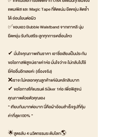
✅เทคโนโลยีการยึดติดจาก USA ยึดแน่นทุกชั้นของ
แพมเพิส และ Magic Tape ที่ติดแน่น ยืดหยุ่น ติดซ้ำ
ได้ อ่อนโยนต่อผิว
✅ขอบเอว Bubble Waistband จากเกาหลี นุ่ม
ยืดหยุ่น รับกับสรีระลูกทุกการเคลื่อนไหว
✔ มั่นใจคุณภาพเกินราคา เอาชื่อเสียงเป็นประกัน
ขอโอกาสพิสูจน์เราแค่1ห่อ มั่นใจว่าจะไม่กลับไปใช้
ยี่ห้ออื่นอีกเลยค่ะ (เรื่องจริง)
❌เราจะไม่หลอกคุณลูกค้าแค่เงินหลักสิบบาท
✔ ขอโอกาสให้แบรนด์ Säker 1ห่อ เพื่อพิสูจน์
คุณภาพด้วยตัวคุณเอง
“ เทียบกันบาทต่อบาท นี่คือผ้าอ้อมสำเร็จรูปที่คุ้ม
ค่าที่สุด100% “
🌟สูตรลับ 4 นวัตกรรมระดับโลก🌎