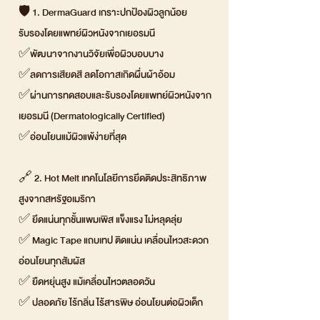
🛡️ 1. DermaGuard เกราะปกป้องผิวลูกน้อย
รับรองโดยแพทย์ผิวหนังจากเยอรมนี
✅พัฒนาจากงานวิจัยเพื่อผิวบอบบาง
✅ลดการเสียดสี ลดโอกาสเกิดผื่นผ้าอ้อม
✅ผ่านการทดสอบและรับรองโดยแพทย์ผิวหนังจาก
เยอรมนี (Dermatologically Certified)
✅อ่อนโยนแม้ผิวแพ้ง่ายที่สุด
🔗 2. Hot Melt เทคโนโลยีการยึดติดประสิทธิภาพ
สูงจากสหรัฐอเมริกา
✅ ยึดแน่นทุกชั้นแพมเพิส แข็งแรง ไม่หลุดลุ่ย
✅ Magic Tape แถบเทป ติดแน่น เคลื่อนไหวสะดวก
อ่อนโยนทุกสัมผัส
✅ ยืดหยุ่นสูง แม้เคลื่อนไหวตลอดวัน
✅ ปลอดภัย ไร้กลิ่น ไร้สารพิษ อ่อนโยนต่อผิวเด็ก