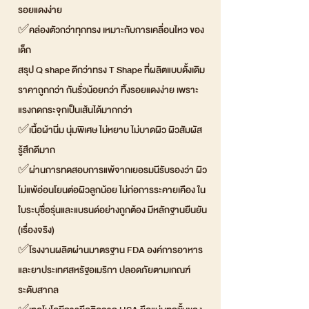
รอยแดงง่าย
✅คล่องตัวกว่าทุกทรง เหมาะกับการเคลื่อนไหว ของ
เด็ก
สรุป Q shape ดีกว่าทรง T Shape ที่ผลิตแบบดั้งเดิม
ราคาถูกกว่า กันรั่วน้อยกว่า ทิ้งรอยแดงง่าย เพราะ
แรงกดกระจุกเป็นเส้นได้มากกว่า
✅เนื้อผ้านิ่ม นุ่มพิเศษ ไม่หยาบ ไม่บาดผิว ผิวสัมผัส
รู้สึกดีมาก
✅ผ่านการทดสอบการแพ้จากเยอรมนีรับรองว่า ผิว
ไม่แพ้อ่อนโยนต่อผิวลูกน้อย ไม่ก่อการระคายเคือง ใน
ใบระบุชื่อรุ่นและแบรนด์อย่างถูกต้อง มีหลักฐานยืนยัน
(เรื่องจริง)
✅โรงงานผลิตผ่านมาตรฐาน FDA องค์การอาหาร
และยาประเทศสหรัฐอเมริกา ปลอดภัยตามเกณฑ์
ระดับสากล