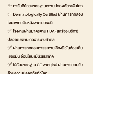
✨ การันตีด้วยมาตรฐานความปลอดภัยระดับโลก
✅ Dermatologically Certified ผ่านการทดสอบ
โดยแพทย์ผิวหนังจากเยอรมนี
✅ โรงงานผ่านมาตรฐาน FDA (สหรัฐอเมริกา)
ปลอดภัยตามเกณฑ์ระดับสากล
✅ ผ่านการทดสอบการระคายเคืองผิวในห้องแล็บ
เยอรมัน อ่อนโยนแม้ผิวแรกเกิด
✅ ได้รับมาตรฐาน CE จากยุโรป ผ่านการยอมรับ
ด้านความปลอดภัยทั่วโลก
✅ ISO Certified ควบคุมคุณภาพทุกขั้นตอนการ
ผลิต
✅ BPA-Free & Non-Toxic ไร้สารอันตราย ลูก
ใช้ได้ แม่มั่นใจ
🙏ความในใจครั้งสำคัญ