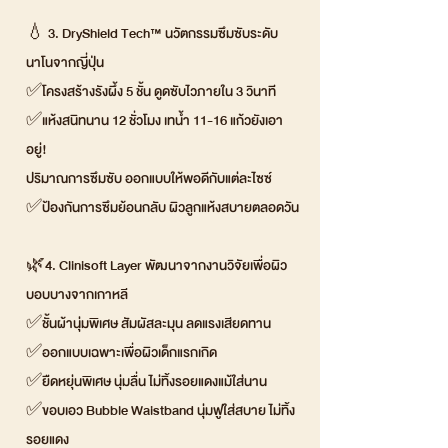
💧 3. DryShield Tech™ นวัตกรรมซึมซับระดับ
นาโนจากญี่ปุ่น
✅โครงสร้างรังผึ้ง 5 ชั้น ดูดซับไวภายใน 3 วินาที
✅แห้งสนิทนาน 12 ชั่วโมง เทน้ำ 11-16 แก้วยังเอา
อยู่!
ปริมาณการซึมซับ ออกแบบให้พอดีกับแต่ละไซซ์
✅ป้องกันการซึมย้อนกลับ ผิวลูกแห้งสบายตลอดวัน
🌿4. Clinisoft Layer พัฒนาจากงานวิจัยเพื่อผิว
บอบบางจากเกาหลี
✅ชั้นผ้านุ่มพิเศษ สัมผัสละมุน ลดแรงเสียดทาน
✅ออกแบบเฉพาะเพื่อผิวเด็กแรกเกิด
✅ยืดหยุ่นพิเศษ นุ่มลื่น ไม่ทิ้งรอยแดงแม้ใส่นาน
✅ขอบเอว Bubble Waistband นุ่มฟูใส่สบาย ไม่ทิ้ง
รอยแดง