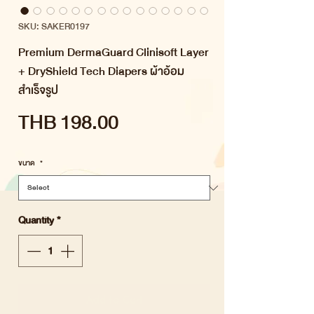
SKU: SAKER0197
Premium DermaGuard Clinisoft Layer
+ DryShield Tech Diapers ผ้าอ้อม
สำเร็จรูป
Price
THB 198.00
ขนาด
*
Quantity
*
Add to Cart