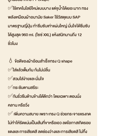
✅ใช้เทคโนโลยีใหม่แบบบาง แต่จุน้ำได้เยอะมาก ทรง
พลังเหมือนผ้าอนามัย Saker ใช้วัสดุแบบ SAP
มาตรฐานญี่ปุ่น ทำซึมซับเท่าแผ่นใหญ่ มั่นใจได้ซึมซับ
ได้สูงสุด 960 ml. (ไซซ์ XXL) แห้งสนิทนานถึง 12
ชั่วโมง
💧 ข้อดีของผ้าอ้อมสำเร็จทรง Q shape
✅ใส่แล้วเต็มก้น ก้นไม่ปลิ้น
✅สวมใส่ง่ายและมั่นใจ
✅กระชับตามสรีระ
✅กันรั่วซึมด้านข้างได้ดีกว่า โดยเฉพาะตอนนั่ง
คลาน หรือวิ่ง
✅ เพิ่มความสบาย เพราะทรง Q ช่วยกระจายแรงกด
ไม่ทำให้รัดแน่นเป็นเส้นที่ขาหรือเอว ลดโอกาสเกิดรอย
แดงและการเสียดสี ลดช่องว่างและการเสียดสี ไม่ทิ้ง