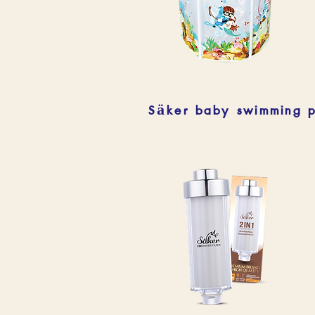
Säker baby swimming p