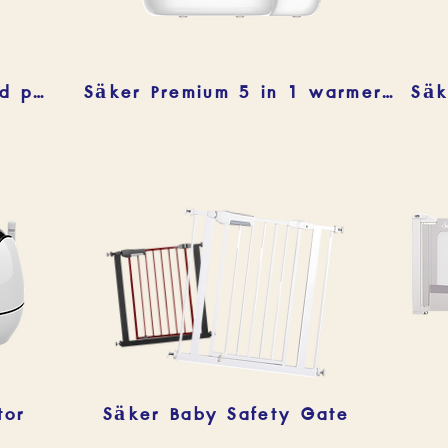
Säker baby &and kids food processor
Säker Premium 5 in 1 warmer&and sterilizer
Säk
tor
Säker Baby Safety Gate