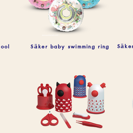
Säke
ool
Säker baby swimming ring